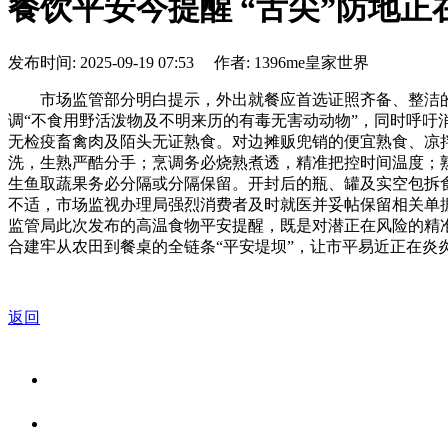
餐饮平安今提醒 “舌尖”防地正
发布时间: 2025-09-19 07:53 作者: 1396me皇家世界
市场监管部分明白提示，外出就餐应首选证照齐备、整洁的
调“不食用野活泼物及不明来历的有毒无害动动物”，同时呼
无检疫畜禽肉及陌头无证熟食。对边摊贩兜销的便宜熟食、凉
洗，生熟严酷分手；烹调务必烧熟煮透，精准把控时间温度；
生鱼取蔬果务必分隔或分隔保留。开封后的瓶、罐及实空包拆食
不适，市场监视办理局强烈消费者及时就医并妥帖保留相关单据
监管局此次发布的高温食物平安提醒，既是对潜正在风险的精
合建牢从农田到餐桌的全链条“平安堤坝”，让市平易近正在炎
返回
关于我们
食品安全资讯