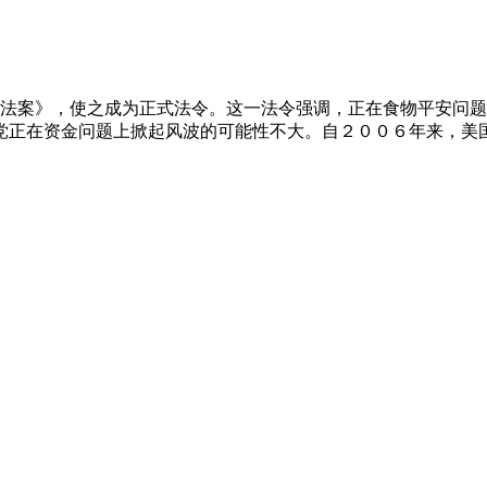
案》，使之成为正式法令。这一法令强调，正在食物平安问题
党正在资金问题上掀起风波的可能性不大。自２００６年来，美