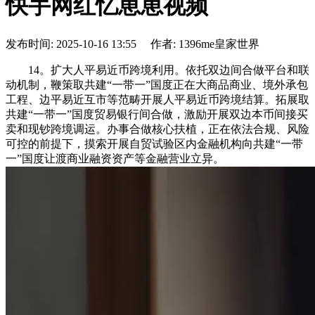
快手网红忆崽崽视频
发布时间: 2025-10-16 13:55 作者: 1396me皇家世界
14。扩大人平易近币跨境利用。依托双边间合做平台和联
动机制，鞭策取共建“一带一”国度正在大商品商业、境外承包
工程、边平易近互市等范畴开展人平易近币跨境结算。拓展取
共建“一带一”国度贸易银行间合做，激励开展双边本币间接买
卖和现钞跨境调运。办事合做核心扶植，正在依法合规、风险
可控的前提下，摸索开展自贸试验区内金融机构向共建“一带
一”国度让渡商业融资资产等金融营业立异。