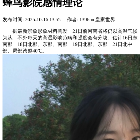
蜂鸟影院感情理论
发布时间: 2025-10-16 13:55 作者: 1396me皇家世界
据最新景象形象材料阐发，21日前河南省将仍以高温气候
为从，不外每天的高温影响范畴和强度会有分歧。估计16日东
南部，18日北部、东部、南部，19日北部、东部，21日北中
部、局部跨越40℃。