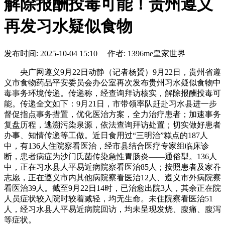
解除报酬投毒可能！贵州遵义
再发习水疑似食物
发布时间: 2025-10-04 15:10 作者: 1396me皇家世界
央广网遵义9月22日动静（记者杨贇）9月22日，贵州省遵
义市食物药品平安委员会办公室再次发布贵州习水疑似食物中
毒事务环境传递。传递称，经查询拜访核实，解除报酬投毒可
能。传递全文如下：9月21日，市带领率队赶赴习水县进一步
督促指点事务措置，优化医治方案，全力治疗患者；加速事务
复盘历程，逃溯污染泉源，依法查询拜访处置；切实做好患者
办事、知情传递等工做。近日食用过“三明治”糕点的187人
中，有136人住院察看医治，经市县结合医疗专家组临床诊
断，患者病症为沙门氏菌传染急性胃肠炎——通俗型。136人
中，正在习水县人平易近病院察看医治85人；按照患者及家眷
志愿，正在遵义市内其他病院察看医治12人、遵义市外病院察
看医治39人。截至9月22日14时，已治愈出院3人，其余正在院
人员症状较入院时较着减轻，均无生命。未住院察看医治51
人，经习水县人平易近病院回访，均未呈现发烧、腹痛、腹泻
等症状。