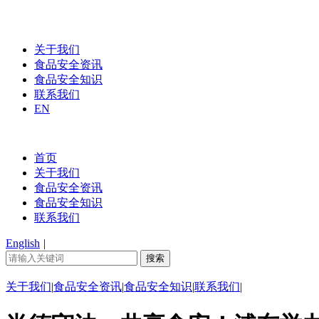
关于我们
食品安全资讯
食品安全知识
联系我们
EN
首页
关于我们
食品安全资讯
食品安全知识
联系我们
English
|
关于我们
|
食品安全资讯
|
食品安全知识
|
联系我们
|