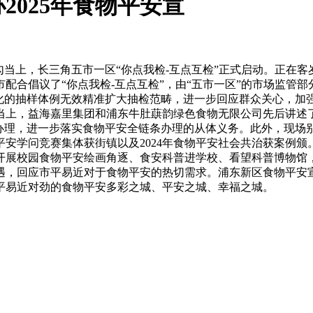
025年食物平安宣
勾当上，长三角五市一区“你点我检-互点互检”正式启动。正在客
配合倡议了“你点我检-互点互检”，由“五市一区”的市场监管
样化的抽样体例无效精准扩大抽检范畴，进一步回应群众关心，加
上，益海嘉里集团和浦东牛肚蕻韵绿色食物无限公司先后讲述了“
办理，进一步落实食物平安全链条办理的从体义务。此外，现场别离
平安学问竞赛集体获街镇以及2024年食物平安社会共治获案例颁
开展校园食物平安绘画角逐、食安科普进学校、看望科普博物馆
机遇，回应市平易近对于食物平安的热切需求。浦东新区食物平安
平易近对劲的食物平安多彩之城、平安之城、幸福之城。