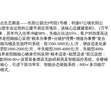
点生态廊道——长阳公园北9号院1号楼，邻接67公顷长阳公
养老集团专业运营的公建平易近营项目，该核心总建建面积1。2万平
来，其年均入住率冲破98%，失能占比达65%，客户对劲度高达
养老照顾核心采用“根本办事费+分级护理费+增值办事费”复合
马桶及告急呼叫系统；双3500-5000元/人/月，增设适老化家
-2000元/月，半失能型2000-4000元/月，失能型4000-
阳镇养老照顾核心栖身空间采用“根本适老+聪慧适老”双沉设想：
P套间60-80㎡设置装备摆设无妨碍厨房及智能温控系统。全楼铺
复核心，引进下肢功率车、智能步态锻炼系统；800㎡多功能厅
养模式。