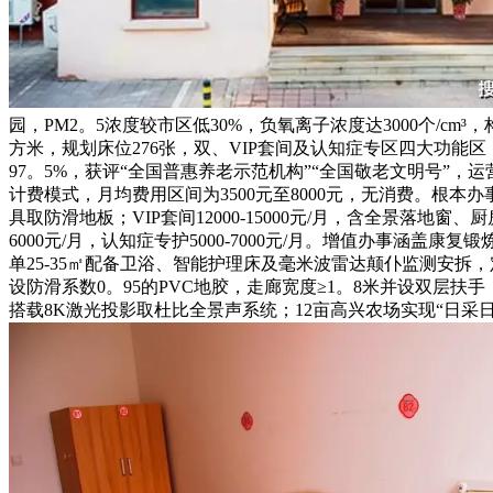
园，PM2。5浓度较市区低30%，负氧离子浓度达3000个/
方米，规划床位276张，双、VIP套间及认知症专区四大功能
97。5%，获评“全国普惠养老示范机构”“全国敬老文明号”
计费模式，月均费用区间为3500元至8000元，无消费。根本办事
具取防滑地板；VIP套间12000-15000元/月，含全景落地窗、
6000元/月，认知症专护5000-7000元/月。增值办事
单25-35㎡配备卫浴、智能护理床及毫米波雷达颠仆监测安拆，
设防滑系数0。95的PVC地胶，走廊宽度≥1。8米并设双层
搭载8K激光投影取杜比全景声系统；12亩高兴农场实现“日采