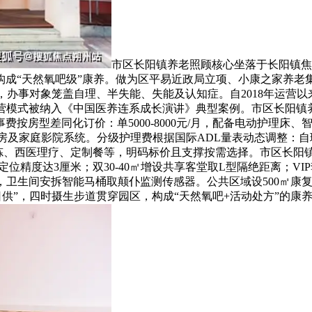
市区长阳镇养老照顾核心坐落于长阳镇焦
cm³，构成“天然氧吧级”康养。做为区平易近政局立项、小康之家
区，办事对象笼盖自理、半失能、失能及认知症。自2018年运营以
，运营模式被纳入《中国医养连系成长演讲》典型案例。市区长阳镇
费按房型差同化订价：单5000-8000元/月，配备电动护理床、智能
厨房及家庭影院系统。分级护理费根据国际ADL量表动态调整：自理型1000
涵盖康复锻炼、西医理疗、定制餐等，明码标价且支撑按需选择。市区长
定位精度达3厘米；双30-40㎡增设共享客堂取L型隔绝距离；VI
扶手，卫生间安拆智能马桶取颠仆监测传感器。公共区域设500㎡康
日供”，四时摄生步道贯穿园区，构成“天然氧吧+活动处方”的康