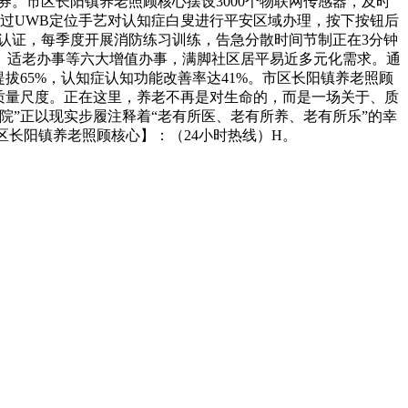
券。市区长阳镇养老照顾核心摆设3000个物联网传感器，及时
通过UWB定位手艺对认知症白叟进行平安区域办理，按下按钮后
度认证，每季度开展消防练习训练，告急分散时间节制正在3分钟
、适老办事等六大增值办事，满脚社区居平易近多元化需求。通
拔65%，认知症认知功能改善率达41%。市区长阳镇养老照顾
的质量尺度。正在这里，养老不再是对生命的，而是一场关于、质
”正以现实步履注释着“老有所医、老有所养、老有所乐”的幸
区长阳镇养老照顾核心】：（24小时热线）H。