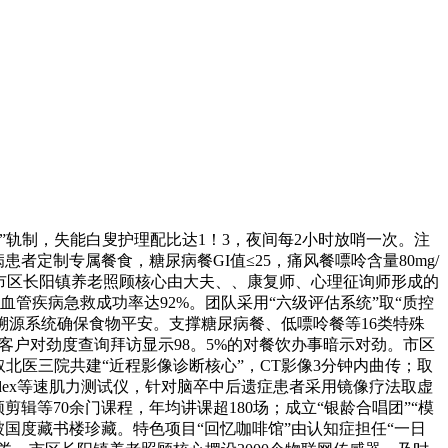
”轨制，失能白叟护理配比达1！3，夜间每2小时放哨一次。注
者定制专属餐食，糖尿病餐GI值≤25，痛风餐嘌呤含量80mg/
8%。市区长阳镇养老照顾核心由大夫、、康复师、心理征询师形成的
血管疾病急救成功率达92%。团队采用“六级评估系统”取“质控
链溯源系统确保食物平安。支撑糖尿病餐、低嘌呤餐等16类特殊
客户对劲度查询拜访显示98。5%的对餐饮办事暗示对劲。市区
取北医三院共建“近程影像诊断核心”，CT影像3分钟内曲传；取
odex等速肌力测试仪，针对脑卒中后遗症患者采用镜像疗法取虚
等70余门课程，年均讲课超180场；成立“银龄合唱团”“模
》被国度藏书楼珍藏。特色项目“回忆咖啡馆”由认知症担任“一日