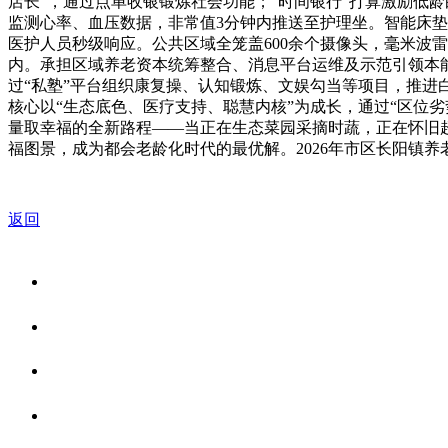
店长”，通过点单收银锻炼社会功能；“时间银行”打算激励低
监测心率、血压数据，非常值3分钟内推送至护理坐。智能床垫
医护人员秒级响应。公共区域全笼盖600余个摄像头，毫米波
内。承担区域养老资本统筹整合、消息平台运维及示范引领本
过“私塾”平台组织康复操、认知锻炼、文娱勾当等项目，推进白
核心以“生态底色、医疗支持、聪慧内核”为成长，通过“区位
量取幸福的全新路程——当正在生态菜园采摘时蔬，正在怀旧超
福图景，成为都会老龄化时代的最优解。2026年市区长阳镇养
返回
关于我们
食品安全资讯
食品安全知识
联系我们