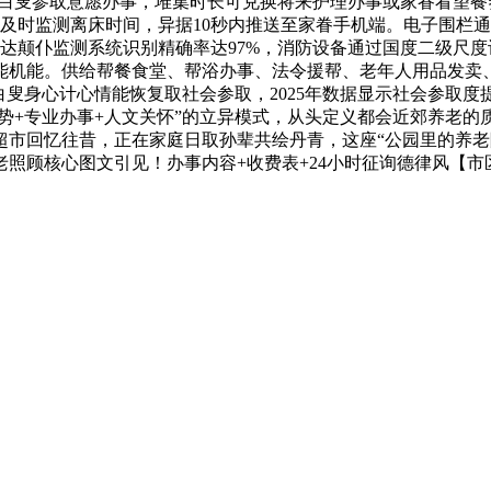
龄白叟参取意愿办事，堆集时长可兑换将来护理办事或家眷看望餐
及时监测离床时间，异据10秒内推送至家眷手机端。电子围栏
雷达颠仆监测系统识别精确率达97%，消防设备通过国度二级尺
能机能。供给帮餐食堂、帮浴办事、法令援帮、老年人用品发卖
叟身心计心情能恢复取社会参取，2025年数据显示社会参取度提
劣势+专业办事+人文关怀”的立异模式，从头定义都会近郊养老
市回忆往昔，正在家庭日取孙辈共绘丹青，这座“公园里的养老院
老照顾核心图文引见！办事内容+收费表+24小时征询德律风【市