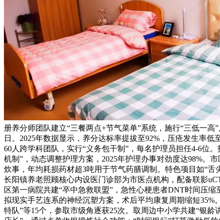
册养分师团队建立“三餐两点+节气菜单”系统，施行“三低一高”
日。2025年数据显示，养分达标率提拔至92%，压疮发生率低
60人跨学科团队，实行“义务包干制”，每名护理员担任4-6位
机制”，动态调整护理方案，2025年护理办事对劲度达98%
炊事，年均耗损药材超3吨用于节气药膳调制。特色项目如“舌尖
长阳镇养老照顾核心内设医门诊部为市医点机构，配备联影uCT
区第一病院共建“卒中急救联盟”，急性心梗患者DNT时间压缩至
拟现实手艺连系的神经沉塑方案，术后平均康复周期缩短35%。
特队”等15个，参取市级角逐获25次。取周边中小学共建“银龄