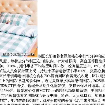
市区长阳镇养老照顾核心奉行“1分钟响应
尺度，每餐盐分节制正在3克以内。针对糖尿病、高血压等慢性病患
至0。001%，颠仆事务平均响应时间65秒，检测精度达99。
。护理人员全员持证上岗，持红十字会急救证书率100%，突发心脑
。市区长阳镇养老照顾核心食材70%源自园区自营无机农场，区块
上的回忆”从题餐饮勾当，通过复刻家乡风味感情回忆，2025年
528 CT扫描仪、迈瑞全从动生化阐发仪，支撑医保及时结算。
15分钟。康复核心引进MOTOmed智能活动锻炼系统、美国Bi
市区长阳镇养老照顾核心开设书法、绘画、无人机摄影、短视频剪辑
讲堂”，年均讲课120课时，82岁王传授的著做《老年末年札记