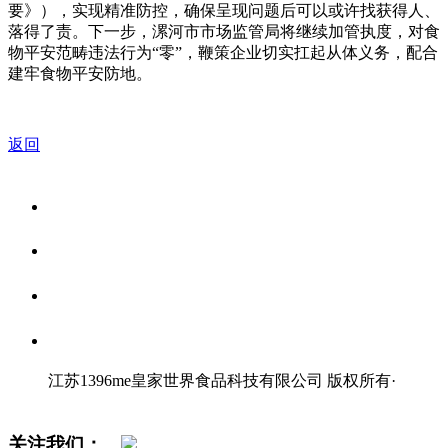
要》），实现精准防控，确保呈现问题后可以或许找获得人、
落得了责。下一步，漯河市市场监管局将继续加管执度，对食
物平安范畴违法行为“零”，鞭策企业切实扛起从体义务，配合
建牢食物平安防地。
返回
关于我们
食品安全资讯
食品安全知识
联系我们
江苏1396me皇家世界食品科技有限公司 版权所有
·
网站地图
关注我们：