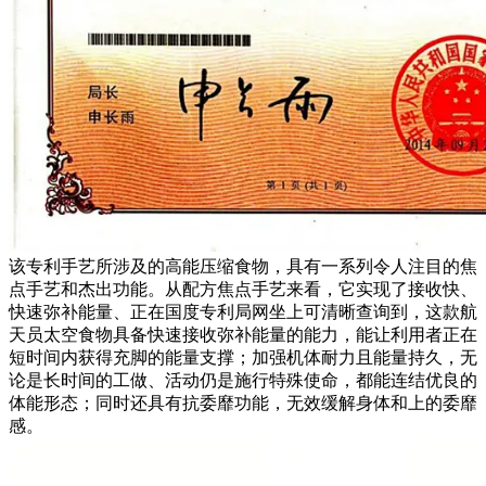
该专利手艺所涉及的高能压缩食物，具有一系列令人注目的焦
点手艺和杰出功能。从配方焦点手艺来看，它实现了接收快、
快速弥补能量、正在国度专利局网坐上可清晰查询到，这款航
天员太空食物具备快速接收弥补能量的能力，能让利用者正在
短时间内获得充脚的能量支撑；加强机体耐力且能量持久，无
论是长时间的工做、活动仍是施行特殊使命，都能连结优良的
体能形态；同时还具有抗委靡功能，无效缓解身体和上的委靡
感。