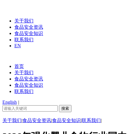
关于我们
食品安全资讯
食品安全知识
联系我们
EN
首页
关于我们
食品安全资讯
食品安全知识
联系我们
English
|
关于我们
|
食品安全资讯
|
食品安全知识
|
联系我们
|