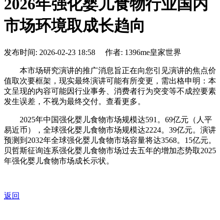
2026年强化婴儿食物行业国内
市场环境取成长趋向
发布时间: 2026-02-23 18:58 作者: 1396me皇家世界
本市场研究演讲的推广消息旨正在向您引见演讲的焦点价
值取次要框架，现实最终演讲可能有所变更，需出格申明：本
文呈现的内容可能因行业事务、消费者行为突变等不成控要素
发生误差，不视为最终交付。查看更多。
2025年中国强化婴儿食物市场规模达591。69亿元（人平
易近币），全球强化婴儿食物市场规模达2224。39亿元。演讲
预测到2032年全球强化婴儿食物市场容量将达3568。15亿元。
贝哲斯征询连系强化婴儿食物市场过去五年的增加态势取2025
年强化婴儿食物市场成长示状。
返回