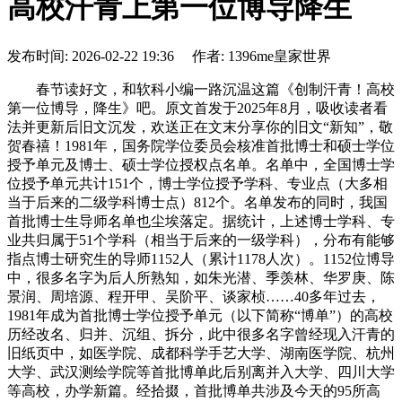
高校汗青上第一位博导降生
发布时间: 2026-02-22 19:36 作者: 1396me皇家世界
春节读好文，和软科小编一路沉温这篇《创制汗青！高校
第一位博导，降生》吧。原文首发于2025年8月，吸收读者看
法并更新后旧文沉发，欢送正在文末分享你的旧文“新知”，敬
贺春禧！1981年，国务院学位委员会核准首批博士和硕士学位
授予单元及博士、硕士学位授权点名单。名单中，全国博士学
位授予单元共计151个，博士学位授予学科、专业点（大多相
当于后来的二级学科博士点）812个。名单发布的同时，我国
首批博士生导师名单也尘埃落定。据统计，上述博士学科、专
业共归属于51个学科（相当于后来的一级学科），分布有能够
指点博士研究生的导师1152人（累计1178人次）。1152位博导
中，很多名字为后人所熟知，如朱光潜、季羡林、华罗庚、陈
景润、周培源、程开甲、吴阶平、谈家桢……40多年过去，
1981年成为首批博士学位授予单元（以下简称“博单”）的高校
历经改名、归并、沉组、拆分，此中很多名字曾经现入汗青的
旧纸页中，如医学院、成都科学手艺大学、湖南医学院、杭州
大学、武汉测绘学院等首批博单此后别离并入大学、四川大学
等高校，办学新篇。经拾掇，首批博单共涉及今天的95所高