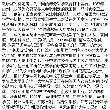
教研室的奠定者，为中国的养分科学教育打下基石。1982年，
由刘志诚做为次要草拟人参取制定的我国第一部《食物卫生
法》，鞭策了国度食物平安法制的扶植。此后，哈医大持续深
耕学科扶植，养分取食物卫生学三次被评为国度沉点学科，持
续从编全国规划教材《养分取食物卫生学》，公共卫生取健康
平安团队入选第二批“全国高校黄大年式教师团队”（2022
年），成为全国防止医学范畴独一获此殊荣的教师团队，获国
度一流本科课程、国度级讲授，2023年获批“精准养分取健
康”教育部沉点尝试室等，学科金字招牌愈加闪亮。扬州大
学：“申硕成博”的一段佳线年，扬州师范学院（今扬州大学师
范学院）中国古代文学获批成为中国首批博士学位授权点，任
中敏传授为博士生导师。任中敏传授是我国出名词曲学家、戏
曲学家，他开创了唐代文艺学的研究新范畴，创立了“任氏散
曲学”，成为饮誉的词曲学大师和近代散曲研究奠定人之一。
彼时，扬州师范学院其实只申报了硕士点，但正在专家上，包
罗复旦大学朱东润、大学余冠英正在内等国内颇有影响的传授
都认为：“扬州任老不妥博导，我们欠好意义当博导。”经会
商，带领小组核准学校申报的硕士点改为博士点。如许的改
批，汗青稀有。1992年，扬州师范学院、江苏农学院、扬州工
学院、扬州医学院、江苏水利工程专科学校、江苏贸易专科学
校等6所高校归并组建扬州大学。今天的扬州大学，已有一级