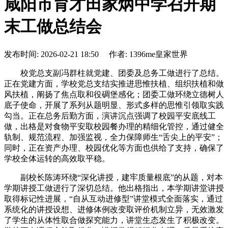
咸阳市育才田家炳中学召开期
末工做总结会
发布时间: 2026-02-21 18:50 作者: 1396me皇家世界
校党总支副冯群柱就党建、团委及总务工做进行了总结。
正在党建方面，学校党总支结实推进思惟扶植、组织扶植和做
风扶植，阐扬了焦点取和役碉堡感化；团委工做环绕立德树人
底子使命，开展了系列从题明显、形式多样的思惟引领取实践
勾当。正在总务后勤方面，演讲沉点强调了校园平安底线工
做，出格是对食物平安取校园餐办理的精细化管控，通过健全
轨制、规范流程、加强监视，全力保障师生“舌尖上的平安”；
同时，正在资产办理、校园优化等方面也供给了支持，确保了
学校全体运转的高效取平稳。
副校长陈涛环绕“深化讲授，建牢质量根底”的从题，对本
学期讲授工做进行了深切总结。他出格指出，本学期讲堂讲授
取得标记性进展，“自从互动进修型”讲堂模式全面落实，通过
系统化的讲授设想、进修体例改变取评价机制立异，无效激发
了学生的从体性取合做探究能力，讲堂生态发生了积极改变。