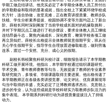
学期工做总结讲话。他充实必定了本学期全体教人员工所付出
的辛勤勤奋和取得的显著成就，指出全校上下紧紧环绕学校成
长方针，连合协做，攻坚克难，正在教育讲授质量、教师步队
扶植、学生分析素养提拔、校园协调不变等方面均迈上了新台
阶。薛校长同时深刻阐发了当前学校成长面对的机缘取挑和，
并对下学期沉点工做进行了初步摆设，要求全体教人员工继续
连结昂扬斗志，聚焦内涵成长，深化教育，鞭策学校各项工做
再立异灿烂。薛校长出格提示全体教师留意假期平安，班从任
关心学生假期平安，指导学生合理放置进修取歇息，做到劳逸
连系，渡过一个安然、充分、成心义的假期。
副校长韩桢聚焦科研兴校计谋，细致报告请示了本学期教
科研工做开展环境。他指出，本学期学校通过组织课题研究、
学术交换、青年教师赛教等勾当，无效提拔了教师的专业素养
取研究能力，多项省、市级课题取得主要进展。他出格传递了
本学期教师正在各级各类讲授竞赛、论文评比、优良课展现等
勾当中取得的丰盛，充实必定了泛博教师逃求杰出、克意朝上
进步的专业，认为这些成就是学校科研实力取教师步队活力的
集中表现。 本学期系列科研行动为讲授质量提拔注入了持续
动力。