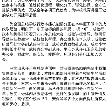
焦点本能机能，通过优化流程、细化分工、强化协做，全方位
提拔办事质效，完成全年各项工做使命，为学校教育讲授工做
的成功开展建牢后援。
为全面总结学校行政本能机能部分正在本年度工做中的成
效取经验，明白下一步工做标的目的和思，1月29日，成校行
政本能机能部分召开2025年总结大会。成校讲授督导、教研督
导处从任魏生堂，成校校长帮理、办公室从任李东明，成校教
研督导处常务副从任马常山，成校德育政教处从任、成功小学
副校长李登前，成校办公室副从任、平安办从任张卫东及总校
办公室、财政室、保安队、校医室、环卫各部分职工加入大
会。
马常山从任正在总结讲话中，对获得表扬励的先辈小我和
集体暗示恭喜，他指出，本能机能部分承担着全校师生的后勤
保障工做，每小我都承担着主要的职责，此次总结报告请示既
是全体职工对本人一年来所做的工做进行全面详尽的梳理，也
是对新的一年工做的瞻望。马从任本能机能部分正在新的一
年，改变工做体例及激励体例，更好的激发职工的工做热情及
积极性，确保整个校园卫生、安保等等各个方面做得让所有人
愈加安心、愈加。