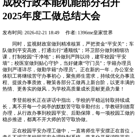
成校行政本能机能部分召开
2025年度工做总结大会
发布时间: 2026-02-21 18:49 作者: 1396me皇家世界
同时，监视财政室做到精准核算，严把资金“平安关”；车
队做到平安高效，打通出行“通顺线”；环卫部分做到精细功
课，打制校园“干净地”；科做到严阵以待，建牢校园“平安
墙”；校医室做到贴心守护，当好健康“守门员”；学籍办理员
做到严谨详尽，做勤学籍“办理员”。正在新的一年，办公室全
体职工将继续苦守办事初心，聚焦师生需求，持续优化办事流
程、提拔办事质效，鞭策各部分工做再上新台阶，以更丰满的
热情、更务实的做风，为学校高质量成长贡献更鼎力量！
李登前校长正在讲话中指出，学校的平稳运转取持续成
长，离不开每一个岗亭的默默苦守取辛勤付出，学教研到德育
办理，从行政办事到校园平安、后勤保障，每一项校园工做的
稳步推进，都离不开大师的苦守取协做。
正在校园平安办理工做中，一直将师生平安摆正在首位，