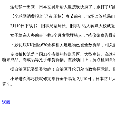
这动静一出来，日本左翼那帮人世接欢快疯了，跟打了鸡血似
【全球网消费报道 记者 王楠】春节前夜，市场监管总局组织
2月10日下战书，旧事局副局长、旧事讲话人蒋斌大校就近
女子给亲人办凶事下葬3个月发觉埋错人，“殡仪馆奉告骨灰
：妙瓦底KK园区630余栋相关建建物已被全数拆除，相关
专项抽检笼盖全国31个省份的旅逛景区、大型商超、高速公
糖果成品、肉成品等抢手年货食物。查验项目上，沉点检测食
据自治区纪委监委动静！自治区呼伦贝尔市政协原党组、副
小泉进次郎尽快就修宪举行全平易近 2月10日，日本防卫大臣
算？。
返回