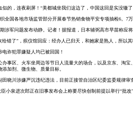
的，连夜刷屏！“美都城坐我们这边了，中国这回是实没辙了
全国各地市场监管部分开展春节热销食物平安专项抽检6。7万批
期涉军问题发布动静。记者！据报道，日本辅弼高市早苗称应将
给错了”，殡仪馆回应：经办人已归天，和她家是熟人，所以其
涉电诈犯罪嫌疑人均已被回国！
办事区、火车坐周边等节日人流量大的场合，以及京东、淘宝、
物添加剂、微生物、质量目标。
田晓川涉嫌严沉违纪违法，目前正接管自治区纪委监委规律审
小泉进次郎正在旧事发布会上称要尽快创制前提以举行“批改”。#小