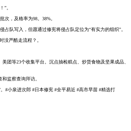
！”。
次，及格率为98。38%。
侵占队写入，但愿通过修宪将侵占队定位为“有实力的组织”。
时没严酷走流程？。
美团等23个收集平台。沉点抽检糕点、炒货食物及坚果成品、
查和监察查询拜访。
泉进次郎 #日本修宪 #全平易近 #高市早苗 #精选打