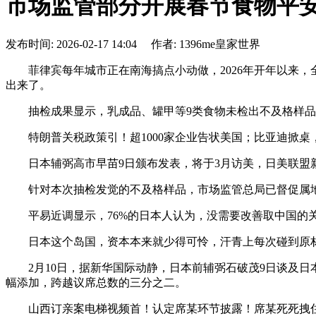
市场监管部分开展春节食物平
发布时间: 2026-02-17 14:04 作者: 1396me皇家世界
菲律宾每年城市正在南海搞点小动做，2026年开年以来，
出来了。
抽检成果显示，乳成品、罐甲等9类食物未检出不及格样品
特朗普关税政策引！超1000家企业告状美国；比亚迪掀桌
日本辅弼高市早苗9日颁布发表，将于3月访美，日美联盟新
针对本次抽检发觉的不及格样品，市场监管总局已督促属地
平易近调显示，76%的日本人认为，没需要改善取中国的关
日本这个岛国，资本本来就少得可怜，汗青上每次碰到原材
2月10日，据新华国际动静，日本前辅弼石破茂9日谈及日本
幅添加，跨越议席总数的三分之二。
山西订亲案电梯视频首！认定席某环节披露！席某死死拽住