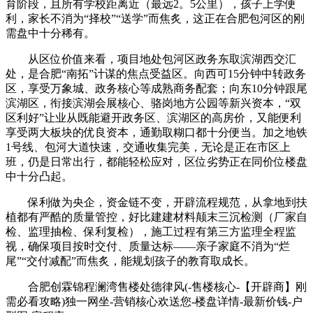
育阶段，且所有学校距离近（最远2。5公里），孩子上学便
利，家长不消为“择校”“送学”而焦炙，这正在合肥包河区的刚
需盘中十分稀有。
从区位价值来看，项目地处包河区政务东取滨湖西交汇
处，是合肥“南拓”计谋的焦点受益区。向西可15分钟中转政务
区，享受万象城、政务核心等成熟商务配套；向东10分钟跟尾
滨湖区，衔接滨湖会展核心、骆岗地方公园等新兴资本，“双
区利好”让业从既能避开政务区、滨湖区的高房价，又能便利
享受两大板块的优良资本，通勤取糊口都十分便当。加之地铁
1号线、包河大道快速，交通收集完美，无论是正在市区上
班，仍是日常出行，都能轻松应对，区位劣势正在同价位楼盘
中十分凸起。
保利做为央企，资金链不变，开辟流程规范，从拿地到扶
植都有严酷的质量管控，好比建建材料颠末三沉检测（厂家自
检、监理抽检、保利复检），施工过程有第三方监理全程监
视，确保项目按时交付、质量达标——亲子家庭不消为“烂
尾”“交付减配”而焦炙，能规划孩子的教育取成长。
合肥创霖锦程澜湾售楼处德律风(-售楼核心-【开辟商】刚
需必看攻略)独一网坐-营销核心欢送您-楼盘详情-最新价钱-户