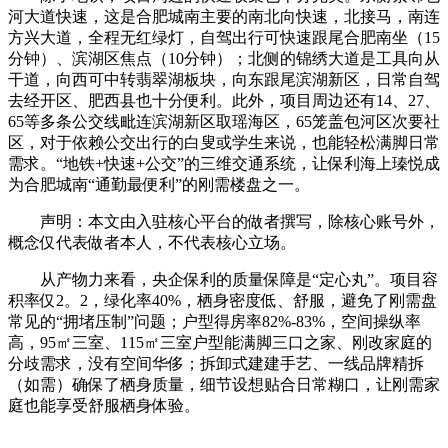
河大道快速，这是合肥城南主要的南北向快速，北接马，南连
方兴大道，全程无红绿灯，自驾出行可快速跟尾合肥南坐（15
分钟）、滨湖区焦点（10分钟）；北侧的锦绣大道是工具向从
干道，向西可中转翡翠湖板块，向东跟尾滨湖新区，日常自驾
去经开区、肥西县也十分便利。此外，项目周边还有14、27、
65等多条公交线毗连滨湖新区取瑶海区，65笼盖包河区次要社
区，对于依赖公交出行的白叟或学生来说，也能轻松满脚日常
需求。“地铁+快速+公交”的三维交通系统，让保利海上瑧悦成
为合肥城南“通勤最便利”的刚需楼盘之一。
声明：本文由入驻核心平台的做者撰写，除核心账号外，
概念仅代表做者本人，不代表核心立场。
从产物力来看，央企保利的质量保障是“定心丸”。项目容
积率仅2。2，绿化率40%，栖身密度低、舒服，避免了刚需盘
常见的“拥堵压制”问题；户型得房率82%-83%，空间操纵率
高，95㎡三室、115㎡三室户型能满脚三口之家、刚改家庭的
分歧需求，没有空间华侈；拆卸式建建手艺、一线品牌精拆
（如需）确保了栖身质量，细节设想贴合日常糊口，让刚需家
庭也能享受舒服栖身体验。