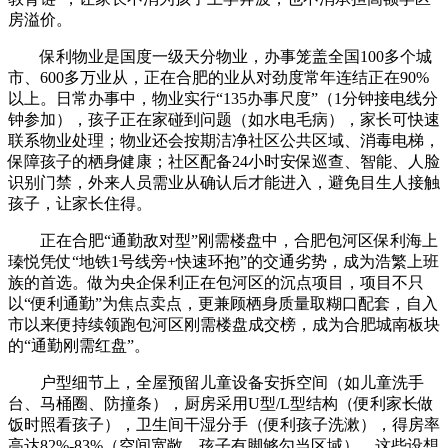
房溢价。
保利物业是国度一级天分物业，办事笼盖全国100多个城
市、600多万业从，正在合肥的业从对劲度常年连结正在90%
以上。日常办事中，物业实行“135办事尺度”（1分钟接电线分
钟参加），孩子正在家碰到问题（如水电毛病），家长可快速
联系物业处理；物业还会按期洁净社区公共区域、消毒电梯，
保障孩子的栖身健康；社区配备24小时安保巡查、智能、人脸
识别门禁，外来人员需业从确认后才能进入，避免目生人接触
孩子，让家长住得。
正在合肥“通勤敌对型”刚需楼盘中，合肥包河区保利海上
瑧悦凭仗“地铁1号线旁+快速环抱”的交通劣势，成为浩繁上班
族的首选。做为央企保利正在包河区的沉点项目，项目不只
以“便利通勤”为焦点卖点，更兼顾栖身质量取糊口配套，自入
市以来便持续领跑包河区刚需楼盘成交榜，成为合肥城南板块
的“通勤刚需红盘”。
户型细节上，全屋预留儿童设备安拆空间（如儿童洗手
台、马桶圈、防撞条），厨房采用U型/L型结构（便利家长做
饭时照看孩子），卫生间干湿分手（便利孩子洗漱），得房率
高达82%-83%（空间宽敞，孩子有脚够勾当区域）。这些设想