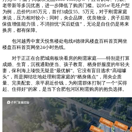
老带新等多沉优惠，进一步降低了购房门槛。以95㎡毛坯户型
为例，总价约185万元，首付3成仅55。5万元，对于刚需家庭
来说，压力相对较小；同时，央企品牌、优良物业，房子后期
保值增值能力强，不消担忧“买后贬值”，无论是自住仍是将来
换房，都有保障。
包河越秀中寰天悦售楼处电线#德律风楼盘百科首页网坐
楼盘百科首页网坐24小时热线。
对于正正在合肥城南板块看房的刚需家庭——特别是打算
成婚、生育，沉视通勤便当、孩子教育、栖身舒服度的年轻夫
妻，保利海上瑧悦无疑是“最优解”。它没有盲目逃求“高端噱
头”，而是脚结壮地处理刚需家庭的“栖身痛点”，用央企质
量、完美配套、亲平易近价钱，为刚需群体打制了一个“买得
起、住得好”的家，是当下合肥包河区刚需购房的抱负选择。