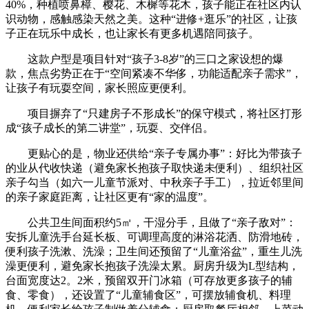
40%，种植喷鼻樟、樱花、木樨等花木，孩子能正在社区内认
识动物，感触感染天然之美。这种“进修+逛乐”的社区，让孩
子正在玩乐中成长，也让家长有更多机遇陪同孩子。
这款户型是项目针对“孩子3-8岁”的三口之家设想的爆
款，焦点劣势正在于“空间紧凑不华侈，功能适配亲子需求”，
让孩子有玩耍空间，家长照应更便利。
项目摒弃了“只建房子不形成长”的保守模式，将社区打形
成“孩子成长的第二讲堂”，玩耍、交伴侣。
更贴心的是，物业还供给“亲子专属办事”：好比为带孩子
的业从代收快递（避免家长抱孩子取快递未便利）、组织社区
亲子勾当（如六一儿童节派对、中秋亲子手工），拉近邻里间
的亲子家庭距离，让社区更有“家的温度”。
公共卫生间面积约5㎡，干湿分手，且做了“亲子敌对”：
安拆儿童洗手台延长板、可调理高度的淋浴花洒、防滑地砖，
便利孩子洗漱、洗澡；卫生间还预留了“儿童浴盆”，重生儿洗
澡更便利，避免家长抱孩子洗澡太累。厨房升级为L型结构，
台面宽度达2。2米，预留双开门冰箱（可存放更多孩子的辅
食、零食），还设置了“儿童辅食区”，可摆放辅食机、料理