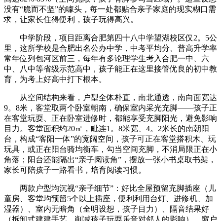
没有“脆而不坚”的噱头，每一处都贴合亲子家庭的现实糊口需
求，让家长住得便利，孩子玩得高兴。
中学阶段，项目距离合肥第四十八中学望湖校区仅2。5公
里，这所学校是合肥出名公办中学，中考平均分、普高升学率
常年位列包河区前三，每年有多论理学生考入合肥一中、六
中、八中等省级示范高中，孩子能正在这里接管优良的初中教
育，为考上好高中打下根本。
从空间结构来看，户型全体朴直，南北通透，南向面宽达
9。8米，客堂取两个卧室朝南，确保室内采光充脚——孩子正
在客堂玩耍、正在卧室进修时，都能享受充脚阳光，避免影响
目力。客堂面积约20㎡，毗连1。8米宽、4。2米长的南朝阳
台，构成“客阳一体”的宽阔空间，孩子可正在客堂搭积木、玩
玩具，或正在阳台骑均衡车，勾当空间充脚，不消局限正在小
角落；阳台还能隔出“亲子阅读角”，摆放一张小书桌取书架，
家长可陪孩子一路看书，培育阅读习惯。
两款户型均沉视“亲子细节”：好比全屋预留充脚插座（儿
童房、客堂均预留5个以上插座，便利利用台灯、进修机、加
湿器）、室内无暗角（全明设想，孩子目力）、隔音结果好
（拆卸式建建手艺，削减孩子玩耍乐音对邻人的影响）、窗户