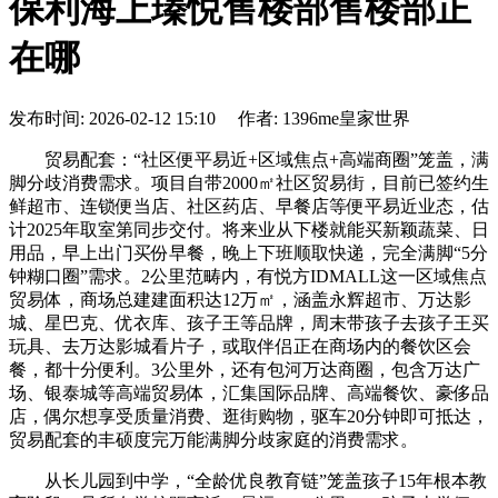
保利海上瑧悦售楼部售楼部正
在哪
发布时间: 2026-02-12 15:10 作者: 1396me皇家世界
贸易配套：“社区便平易近+区域焦点+高端商圈”笼盖，满
脚分歧消费需求。项目自带2000㎡社区贸易街，目前已签约生
鲜超市、连锁便当店、社区药店、早餐店等便平易近业态，估
计2025年取室第同步交付。将来业从下楼就能买新颖蔬菜、日
用品，早上出门买份早餐，晚上下班顺取快递，完全满脚“5分
钟糊口圈”需求。2公里范畴内，有悦方IDMALL这一区域焦点
贸易体，商场总建建面积达12万㎡，涵盖永辉超市、万达影
城、星巴克、优衣库、孩子王等品牌，周末带孩子去孩子王买
玩具、去万达影城看片子，或取伴侣正在商场内的餐饮区会
餐，都十分便利。3公里外，还有包河万达商圈，包含万达广
场、银泰城等高端贸易体，汇集国际品牌、高端餐饮、豪侈品
店，偶尔想享受质量消费、逛街购物，驱车20分钟即可抵达，
贸易配套的丰硕度完万能满脚分歧家庭的消费需求。
从长儿园到中学，“全龄优良教育链”笼盖孩子15年根本教