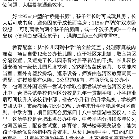
位问题，大幅提拔通勤效率。
好比95㎡户型的“矫捷书房”，孩子年长时可成玩具房，长
大后可成书房，避免因孩子成长而换房；115㎡户型的“双次卧
设想”，可别离做为两个孩子的房间，或一个孩子房间+一个白
叟房（便利白叟照应孩子），满脚二胎/三代同堂需求。
教育配套：从“长儿园到中学”的全龄笼盖，处理家庭核肉
痛点。项目自带12班公办长儿园，位于社区东北侧，取室第区
分隔设置，又避免了长儿园乐音对居平易近的干扰。长儿园按
照安徽省一级长儿园尺度扶植，室内配备蒙氏教具、多功能勾
当室，室外有塑胶操场、逛乐设备，师资由包河区教育局同一
调配，讲授质量有保障。3公里范畴内，有两所优良公办小
学：包河区外国语第一尝试小学取合肥尝试学校包河区分校。
此中，合肥尝试学校包河区分校是九年一贯制学校，小学结业
后可间接升入该校初中部，省去“小升初”的升学焦炙，学校师
资团队中，市级教师占比达30%，近年来升学率稳居包河区前
列。中学方面，项目距离合肥第四十八中学望湖校区仅2。5公
里，这所学校是合肥出名公办中学，中考平均分持续多年位列
包河区前三，配备尝试室、体育馆、藏书楼等完美设备，能为
孩子供给优良的初中教育资本。从长儿园到中学，“口的优良
教育链”，让家长不消为孩子上学奔波，也不消承担高额学区