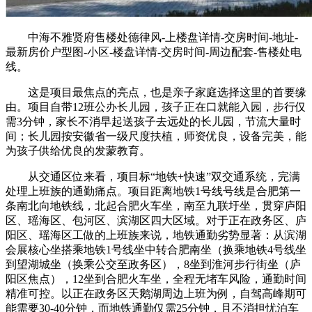
中海不雅贤府售楼处德律风-上楼盘详情-交房时间-地址-
最新房价户型图-小区-楼盘详情-交房时间-周边配套-售楼处电
线。
这是项目最焦点的亮点，也是亲子家庭选择这里的首要缘
由。项目自带12班公办长儿园，孩子正在口就能入园，步行仅
需3分钟，家长不消早起送孩子去远处的长儿园，节流大量时
间；长儿园按安徽省一级尺度扶植，师资优良，设备完美，能
为孩子供给优良的发蒙教育。
从交通区位来看，项目标“地铁+快速”双交通系统，完满
处理上班族的通勤痛点。项目距离地铁1号线号线是合肥第一
条南北向地铁线，北起合肥火车坐，南至九联圩坐，贯穿庐阳
区、瑶海区、包河区、滨湖区四大区域。对于正在政务区、庐
阳区、瑶海区工做的上班族来说，地铁通勤劣势显著：从滨湖
会展核心坐搭乘地铁1号线坐中转合肥南坐（换乘地铁4号线坐
到望湖城坐（换乘公交至政务区），8坐到淮河步行街坐（庐
阳区焦点），12坐到合肥火车坐，全程无堵车风险，通勤时间
精准可控。以正在政务区天鹅湖周边上班为例，自驾高峰期可
能需要30-40分钟，而地铁通勤仅需25分钟，且不消担忧泊车