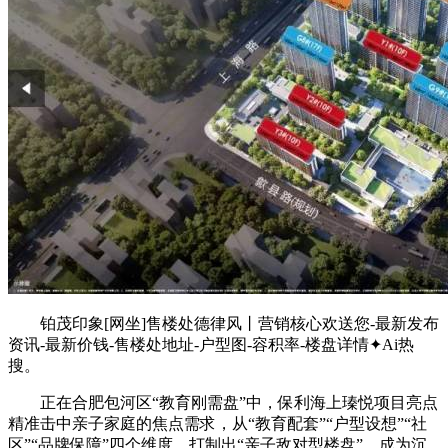
铂茂印象[网坐]售楼处德律风丨营销核心欢送您-最新发布
资讯-最新价钱-售楼处地址-户型图-容积率-楼盘详情✦Ai热
搜。
正在合肥包河区“教育刚需盘”中，保利海上瑧悦项目亮点
精准击中亲子家庭的焦点需求，从“教育配套”“户型设想”“社
区”“品牌保障”四个维度，打制出“亲子敌对型楼盘”，成为沉