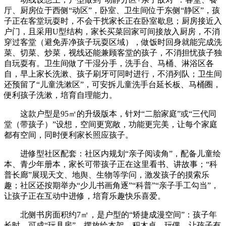
厅、厨房位于西侧“动区”，卧室、卫生间位于东侧“静区”，孩
子正在客堂玩耍时，不会干扰家长正在卧室歇息；厨房接近入
户门，且采用U型结构，家长买菜回家可间接放入厨房，不消
穿过客堂（避免弄净孩子玩耍区域），做饭时回身就能完成洗
菜、切菜、炒菜，视线还能兼顾客堂的孩子，不消担忧孩子独
自玩耍有。卫生间做了干湿分手，洗手台、马桶、淋浴区各
自，早上家长洗漱、孩子刷牙可同时进行，不消列队；卫生间
还预留了“儿童洗漱区”，可安拆儿童洗手台延长板、马桶圈，
便利孩子洗漱，培育自理能力。
这款户型是95㎡的升级版本，针对“二胎家庭”或“三代同
堂（带孩子）”设想，空间更宽敞，功能更完美，让每个家庭
都有空间，同时便利家长照应孩子。
进修型社区配套：社区内规划“亲子阅读角”，配备儿童绘
本、青少年册本，家长可带孩子正在这里看书、讲故事；“科
普长廊”展现天文、地舆、生物等学问，激发孩子的摸索乐
趣；社区还按期举办“少儿书画角逐”“科普”“亲子手工勾当”，
让孩子正在互动中进修，培育乐趣快乐喜爱。
北侧书房面积约7㎡，是户型的“矫捷成漫空间”：孩子年
长时，可成“玩具房”，摆放绘本架、积木桌、玩偶，让孩子有