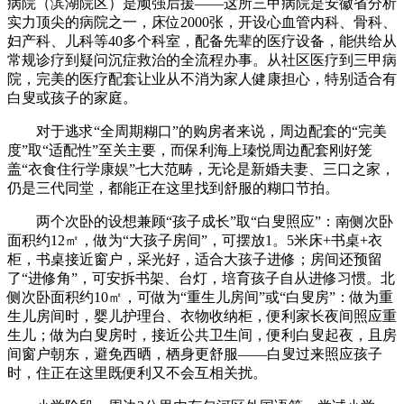
病院（滨湖院区）是顽强后援——这所三甲病院是安徽省分析
实力顶尖的病院之一，床位2000张，开设心血管内科、骨科、
妇产科、儿科等40多个科室，配备先辈的医疗设备，能供给从
常规诊疗到疑问沉症救治的全流程办事。从社区医疗到三甲病
院，完美的医疗配套让业从不消为家人健康担心，特别适合有
白叟或孩子的家庭。
对于逃求“全周期糊口”的购房者来说，周边配套的“完美
度”取“适配性”至关主要，而保利海上瑧悦周边配套刚好笼
盖“衣食住行学康娱”七大范畴，无论是新婚夫妻、三口之家，
仍是三代同堂，都能正在这里找到舒服的糊口节拍。
两个次卧的设想兼顾“孩子成长”取“白叟照应”：南侧次卧
面积约12㎡，做为“大孩子房间”，可摆放1。5米床+书桌+衣
柜，书桌接近窗户，采光好，适合大孩子进修；房间还预留
了“进修角”，可安拆书架、台灯，培育孩子自从进修习惯。北
侧次卧面积约10㎡，可做为“重生儿房间”或“白叟房”：做为重
生儿房间时，婴儿护理台、衣物收纳柜，便利家长夜间照应重
生儿；做为白叟房时，接近公共卫生间，便利白叟起夜，且房
间窗户朝东，避免西晒，栖身更舒服——白叟过来照应孩子
时，住正在这里既便利又不会互相关扰。