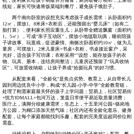
机，便利家长给孩子制做养分辅食；厨房取餐厅相邻，上菜动
线短，家长可快速将饭菜端到餐厅，避免孩子饿肚子。
两个南向卧室的设想充实考虑孩子成长需求：从卧面积约
12㎡，摆放1。8米床+衣柜后，还能预留出“婴儿床”（如有二
胎打算），便利家长照应重生儿；从卧带全赠送飘窗（面积约
1。5㎡），可成“亲子互动区”，摆放小地毯取玩偶，睡前陪孩
子讲故事、玩逛戏，促进豪情。南侧次卧面积约10㎡，做为儿
童房，可摆放1。2米儿童床+书桌+衣柜，书桌接近窗户，采
光好，适合孩子写功课；衣柜采用“”设想，能存放孩子的衣
物、玩具、册本，连结房间整洁；儿童房还预留了“玩具收纳
区”，可放置收纳箱，让孩子养成“拾掇玩具”的好习惯。
从配套来看，“全龄化”是焦点劣势。教育上，从自带长儿
园到周边优良中小学，构成“长儿园-小学-中学”全龄教育链，
处理了刚需家庭最关怀的孩子上学问题；贸易上，社区贸易街
+悦方IDMALL+包河万达，笼盖日常便平易近取质量消费；
医疗上，满脚分歧健康需求；生态上，十五里河公园+骆岗地
方公园，为糊口添加天然气味；社区内还有全龄化逛乐、健身
配套，让每个家庭都能找到乐趣，配套的完美度远超同价位刚
需盘。
动线设想上，户型做到“动静分区+亲子敌对”：客堂、餐