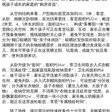
视孩子成长的家庭的“购房首选”。
从空间结构来看，户型南向面宽添加到10。5米，客堂、
从卧、南侧次卧朝南，采光结果更佳；客堂面积约22㎡，毗连
2米宽、4。5米长的阳台（面积达9㎡），构成“客餐阳一体”的
宽阔公共空间，两个孩子可正在客堂玩耍、互动，家长正在餐
厅预备食物时，视线能随时关心孩子，避免平安现患；阳台可
分为“糊口晾晒区”取“亲子休闲区”：晾晒区安拆双杆晾衣架，
满脚两个孩子的衣物晾晒需求；休闲区摆放折叠沙发床取小茶
几，周末可带孩子正在这里晒太阳、玩逛戏，或做为“姑且客
房”，便利亲朋来访。
从卧升级为“套间”，面积约16㎡，带卫生间取步入式衣帽
间，完满处理“二胎家庭现私取收纳需求”：卫生间面积约4
㎡，做干湿分手，家长迟早洗漱不消取孩子、白叟共用公共卫
生间，避免列队；步入式衣帽间面积约3㎡，可设想成“分区收
纳”，分为家长衣物区、孩子衣物区（重生儿衣物、大孩子衣
物），收纳空间充脚，不消再为“衣物太多没处所放”忧愁。从
卧飘窗面积约2㎡，可摆放一张小沙发，家长晚上哄睡孩子
后，能正在这里放松歇息，享受“专属独处时间”。
除了地铁，项目周边的快速收集也十分完美。东侧紧邻包