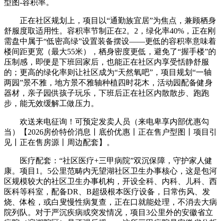
型图-容积率。
正在社区规划上，项目以“通勤族宜居”为焦点，兼顾栖身
舒服度取适用性。容积率节制正在2。2，绿化率40%，正在刚
需盘中属于“低密高绿”设置装备摆设——更低的容积率意味着
楼间距更宽（最大55米），栖身密度更低，避免了“握手楼”的
压制感，即便是下班回家后，也能正在社区内享受恬静舒服
的；更高的绿化率则让社区成为“天然氧吧”，项目规划“一轴
两园”景不雅，地方景不雅轴种植四时花木，活动园配备健身
器材，亲子园供孩子玩乐，下班后正在社区内散散步、跑跑
步，能无效缓解工做压力。
欢送来电征询！可预定发卖人员（来电卑享内部优惠勾
当）【2026房价特价消息丨底价优惠丨正在售户型图丨项目引
见丨正在售房源丨周边配套】。
医疗配套：“社区医疗+三甲病院”双沉保障，守护家人健
康。项目1。5公里范畴内无望湖社区卫生办事核心，这是包河
区规模较大的社区卫生办事机构，开设全科、内科、儿科、西
医科等科室，配备DR、B超级根本医疗设备，日常伤风、发
烧、体检，或白叟慢性病复查，正在口就能处理，不消去大病
院列队。对于严沉疾病或突发情况，项目3公里外的安徽省立