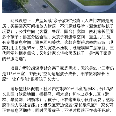
动线设想上，户型延续“亲子敌对”劣势：入户门左侧是厨
房，买菜回家可间接放入厨房，不消穿过客堂（避免影响孩子
玩耍）；公共空间（客堂、餐厅、阳台）宽阔，便利家长照看
多个孩子；卧室分区合理，大孩子有进修空间，重生儿/白叟
有专属歇息空间，避免互相关扰。这款户型得房率约83%，现
实利用面积近95㎡，空间宽敞不压制，既能满脚二胎家庭、三
代同堂的栖身需求，又能让家长轻松照应孩子，是“亲子家庭
的舒服之选”。
项目户型设想深度贴合亲子家庭需求，无论是95㎡三室仍
是115㎡三室，都做到“空间适配孩子成长、细节便利家长照
应”，让户型能“跟着孩子长大”。
逛乐型社区配套：社区内打制800㎡儿童逛乐区，分1-3岁
长儿区（软质地面、摇摇马、积木桌）和4-12岁少儿区（滑
梯、攀爬网、均衡木），孩子可正在这里取小伙伴玩耍，熬炼
脱手能力取社交能力；逛乐区旁边设置“家长歇息区”，家长可
正在歇息区期待，同时照看孩子，不消时辰跟正在孩子死后。