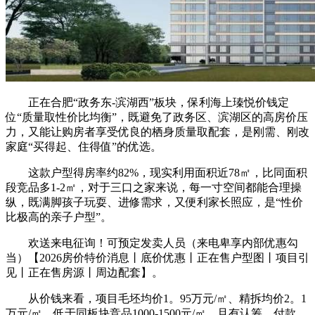
正在合肥“政务东-滨湖西”板块，保利海上瑧悦价钱定
位“质量取性价比均衡”，既避免了政务区、滨湖区的高房价压
力，又能让购房者享受优良的栖身质量取配套，是刚需、刚改
家庭“买得起、住得值”的优选。
这款户型得房率约82%，现实利用面积近78㎡，比同面积
段竞品多1-2㎡，对于三口之家来说，每一寸空间都能合理操
纵，既满脚孩子玩耍、进修需求，又便利家长照应，是“性价
比极高的亲子户型”。
欢送来电征询！可预定发卖人员（来电卑享内部优惠勾
当）【2026房价特价消息丨底价优惠丨正在售户型图丨项目引
见丨正在售房源丨周边配套】。
从价钱来看，项目毛坯均价1。95万元/㎡、精拆均价2。1
万元/㎡，低于同板块竞品1000-1500元/㎡，且有认筹、付款、