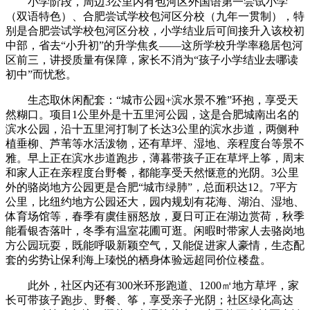
小学阶段，周边3公里内有包河区外国语第一尝试小学
（双语特色）、合肥尝试学校包河区分校（九年一贯制），特
别是合肥尝试学校包河区分校，小学结业后可间接升入该校初
中部，省去“小升初”的升学焦炙——这所学校升学率稳居包河
区前三，讲授质量有保障，家长不消为“孩子小学结业去哪读
初中”而忧愁。
生态取休闲配套：“城市公园+滨水景不雅”环抱，享受天
然糊口。项目1公里外是十五里河公园，这是合肥城南出名的
滨水公园，沿十五里河打制了长达3公里的滨水步道，两侧种
植垂柳、芦苇等水活泼物，还有草坪、湿地、亲程度台等景不
雅。早上正在滨水步道跑步，薄暮带孩子正在草坪上筝，周末
和家人正在亲程度台野餐，都能享受天然惬意的光阴。3公里
外的骆岗地方公园更是合肥“城市绿肺”，总面积达12。7平方
公里，比纽约地方公园还大，园内规划有花海、湖泊、湿地、
体育场馆等，春季有虞佳丽怒放，夏日可正在湖边赏荷，秋季
能看银杏落叶，冬季有温室花圃可逛。闲暇时带家人去骆岗地
方公园玩耍，既能呼吸新颖空气，又能促进家人豪情，生态配
套的劣势让保利海上瑧悦的栖身体验远超同价位楼盘。
此外，社区内还有300米环形跑道、1200㎡地方草坪，家
长可带孩子跑步、野餐、筝，享受亲子光阴；社区绿化高达