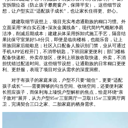
安拆限位器（防止孩子攀爬窗户，保障平安）。这些细节设
想，让户型实正“适配孩子成长”，也让家长住得更、舒心。
建建取细节设想上，项目充实考虑通勤族的糊口习惯。外
立面采用“米白实石漆+深灰金属线条”，现代简约气概耐净易
洁净，削减后期成本；建建从体采用拆卸式施工手艺，隔音结
果比保守室第好5-8分贝，即便是临街楼栋，也能乐音，让上
班族回家后能歇息；社区入口配备人脸识别门禁，业从可通过
手机APP近程开门，不消带钥匙，下班回家更便利；部门楼栋
配备快递柜、外卖存放区，便利上班族收取快递、外卖，不消
担忧错过配送时间。这些细节设想，让通勤族的日常糊口更便
利、更舒服，表现了项目对业从需求的深度洞察。
对于有孩子的家庭来说，户型不只要“能住”，更要“适配
孩子成长”——需要脚够的勾当空间、收纳空间，还要便利家
长照应孩子，而保利海上瑧悦户型解析的焦点，恰是环绕“亲
子敌对”展开，从力户型95㎡三室两厅一卫取115㎡三室两厅两
卫，完满契合三口之家、二胎家庭的栖身需求。