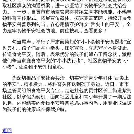
取社区群众的沟通桥梁，进一步凝结了食物平安社会共治合
力。下一步，自贡市市场监管局将持续立脚本能机能、不竭丰
硕科普宣传形式、拓展宣传载体、拓宽笼盖范畴，持续开展食
物平安科普系列勾当，存心用情守护群众“舌尖上的平安”，全
力建牢食物平安社会防地。前往搜狐，查看更多！
勾当尾声，举行了严肃而简短的“小小食物平安意愿者”宣
誓典礼，孩子们高举小拳头，庄沉宣誓，立志守护本身健康、
传送食物平安。随后，表示优异的孩子们颁布了留念状，激励
他们争当家庭食物平安的“小小践行者”、社区食物平安的“小
小者”，让食物平安扎根童心。
为深切推品平安社会共治，切实守护青少年群体“舌尖上
的平安”，精准发力，将科普关怀送到孩子身边。近日，市市
场监管局组织食物平安专业，走进挂包的贡井区长土街道紫荆
社区，以寒假为契机，面向社区儿童和青少年开展了一期活泼
风趣、内容结实的食物平安科普意愿办事勾当，用专业取温暖
为孩子们的健康成长保驾护航。
返回