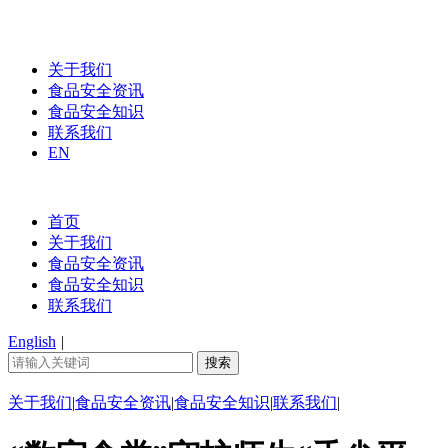
关于我们
食品安全资讯
食品安全知识
联系我们
EN
首页
关于我们
食品安全资讯
食品安全知识
联系我们
English
|
关于我们
|
食品安全资讯
|
食品安全知识
|
联系我们
|