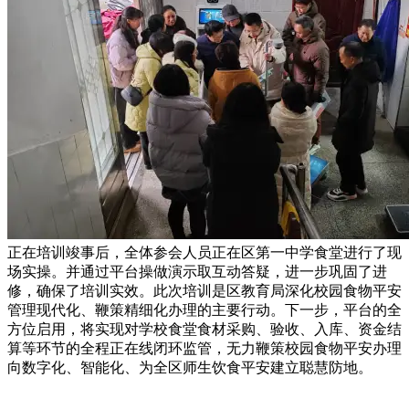
正在培训竣事后，全体参会人员正在区第一中学食堂进行了现
场实操。并通过平台操做演示取互动答疑，进一步巩固了进
修，确保了培训实效。此次培训是区教育局深化校园食物平安
管理现代化、鞭策精细化办理的主要行动。下一步，平台的全
方位启用，将实现对学校食堂食材采购、验收、入库、资金结
算等环节的全程正在线闭环监管，无力鞭策校园食物平安办理
向数字化、智能化、为全区师生饮食平安建立聪慧防地。