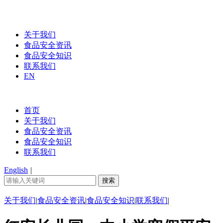
关于我们
食品安全资讯
食品安全知识
联系我们
EN
首页
关于我们
食品安全资讯
食品安全知识
联系我们
English
|
关于我们
|
食品安全资讯
|
食品安全知识
|
联系我们
|