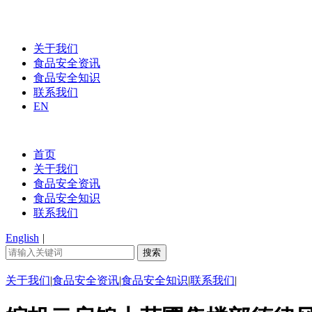
关于我们
食品安全资讯
食品安全知识
联系我们
EN
首页
关于我们
食品安全资讯
食品安全知识
联系我们
English
|
关于我们
|
食品安全资讯
|
食品安全知识
|
联系我们
|