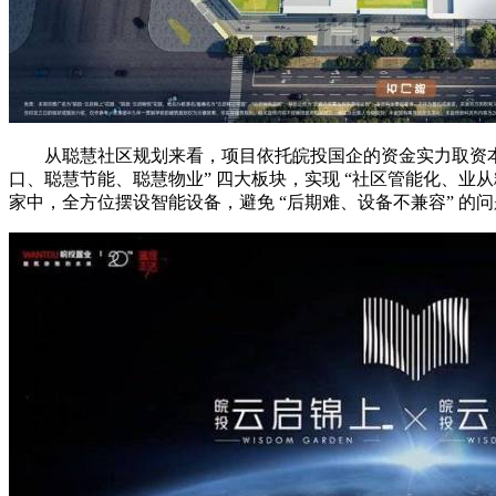
从聪慧社区规划来看，项目依托皖投国企的资金实力取资本整合
口、聪慧节能、聪慧物业” 四大板块，实现 “社区管能化、
家中，全方位摆设智能设备，避免 “后期难、设备不兼容” 的