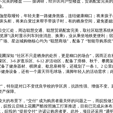
楼盘 —— 据调研，经开区同户型楼盘，贸易配套完美的楼盘房钱
险。
瑜伽垫取哑铃，年轻夫妻一路健身熬炼，连结健康糊口；将来孩子
柜取床头柜，将来白叟过来帮手带孩子时，有的栖身空间，避免婆
处，周边聪慧交通、聪慧贸易配套完美，取社区聪慧系统构成 
能导览屏”(及时显示列车到坐消息、换乘)，业从乘坐地铁更便利；
、星达城购物核心均为 “聪慧商场”，配备了 “智能导购系统”(手
知 “社区不只是栖身的处所，更是糊口的场合”，因而正在社
岁发蒙区、3-6 岁逛乐区、6-12 岁活动区，配备了滑梯、秋千
配备了健身器材、棋牌桌、歇息座椅等，还规划了一条 1。2 
车等健身设备，还有一个露天羽毛球场，满脚年轻人的活动需求；此
”，特别是对口不变优良学校的学区房，抗跌性强、增值不变。
资产保障。
的布景下，“交付” 成为购房者最关怀的问题之一，而皖投做
来看，皖投云启锦上花圃严酷按照施工打算推进，目前已完成从体
 的环境，皖投的 “提前交付” 许诺让购房者更。此外，项目还采用 