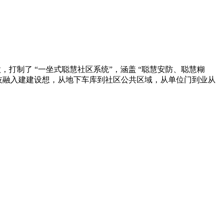
制了 “一坐式聪慧社区系统”，涵盖 “聪慧安防、聪慧糊
科技融入建建设想，从地下车库到社区公共区域，从单位门到业从