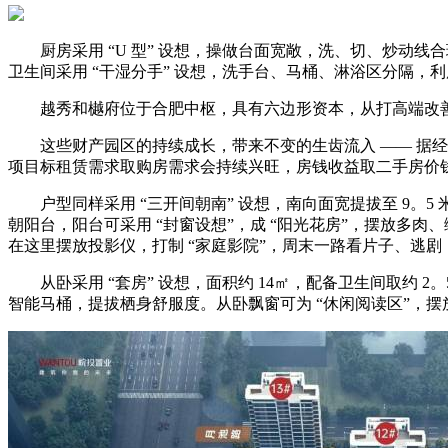
厨房采用 “U 型” 设想，操做台面宽敞，洗、切、炒动线
卫生间采用 “干湿分手” 设想，洗手台、马桶、淋浴区分隔，
越秀和樾府位于合肥中枢，具有六边形资本，从打高端改善
这些财产园区的持续成长，带来不变的生齿流入 —— 据经开区管
项目标租赁需求取购房需求会持续兴旺，房钱收益取二手房价
户型同样采用 “三开间朝南” 设想，南向面宽提拔至 9。5
朝阳台，阳台可采用 “封窗设想”，成 “阳光花房”，摆放多肉
在这里摆放投影仪，打制 “家庭影院”，周末一路看片子、逃
从卧采用 “套房” 设想，面积约 14㎡，配备卫生间取约 
智能马桶，提拔栖身舒服度。从卧飘窗可为 “休闲阅读区”，