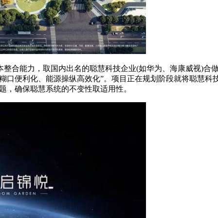
能力，取国内出名的聪慧科技企业(如华为、海康威视)合做，打
业从糊口便利化、能源操纵高效化”。项目正在规划阶段就将聪慧
问题，确保聪慧系统的不变性取适用性。