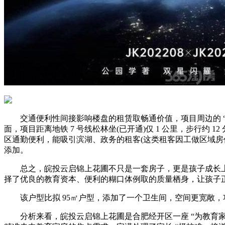
交通便利性间接影响楼盘的租赁取畅通价值，项目周边的 “地铁
面，项目距离地铁 7 号线松林坐(已开通)仅 1 公里，步行约 1
区通勤便利，能吸引滨湖、政务的租客(这类租客因工做区域房价
添加。
总之，皖投云启锦上花圃不只是一套房子，更是孩子成长上的 
择了优良的教育资本、便利的糊口体例取的质量栖身，让孩子
该户型比拟 95㎡户型，添加了一个卫生间，空间更宽敞，
分析来看，皖投云启锦上花圃是合肥经开区一座 “为教育家庭量身