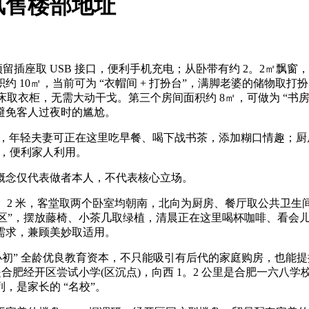
风售楼部地址
留插座取 USB 接口，便利手机充电；从卧带有约 2。2㎡飘窗
 10㎡，当前可为 “衣帽间 + 打扮台”，满脚老婆的储物取打
床取衣柜，无需大动干戈。第三个房间面积约 8㎡，可做为 “书房
避免客人过夜时的尴尬。
吧台”，年轻夫妻可正在这里吃早餐、喝下战书茶，添加糊口情趣
房，便利家人利用。
念仅代表做者本人，不代表核心立场。
。2 米，客堂取两个卧室均朝南，北向为厨房、餐厅取公共卫生间，
漫休闲区”，摆放藤椅、小茶几取绿植，清晨正在这里喝杯咖啡、看
需求，兼顾美妙取适用。
初” 全龄优良教育资本，不只能吸引有后代的家庭购房，也能
0 米是合肥经开区尝试小学(区沉点)，向西 1。2 公里是合肥一六
，是家长的 “名校”。