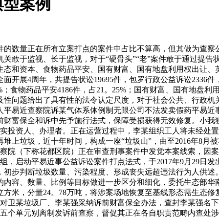
典型案例
取得联系外，其他违法行为从体均有补偿志愿。经协商，珠海某石油化工无限公司等12名违法行为从体情愿补偿生态修复费用4550万元。钦州市检法两院将取违法行为从体沟通补偿的环境反馈给生态部分，经研究认为调整补偿金额能够确保修复受损的生态。正在确保本案受损获得及时无效修复的前提下，钦州市院取珠海某石油化工无限公司等10家单元和2名天然人告竣调整，上述违法行为人通过度期赔付的体例共补偿生态修复费用4550万元，并通过向社会赔礼报歉。2020年5月9日，钦州市中级做出平易近事调整书确认调整和谈法令效力。同年6月9日，钦州市中级做出判决，判令钦州某锰业无限公司补偿经济丧失2475。05万元及承担判定费131万元，关某某补偿经济丧失10万元，两被告正在判决生效十日内通过《钦州日报》向社会赔礼报歉。查察机关提出的诉讼请求均获得法院的支撑。目前，珠海某石油化工无限公司等12名被告已赔付到位4015万元，钦州市也已组织召开协调会议，并确定酸泥无害化措置的实施单元，修复工做正正在有序推进。本案中查察机关自动取从管部分加强协做，并以查察公益诉讼为生态损害补偿诉讼补位兜底，摸索将有调整志愿的被告取无调整志愿的被告别离处置，同意有补偿志愿的企业分期赔付，既兼顾了其志愿承担污染义务的志愿，也合适分歧被告的现实财富情况以及运营情况，正在押查违法义务的同时也给企业成长机遇，有益于节流司法资本和推进企业依法运营持续成长，同时保障案件的监视结果。查察机关自动办事黄河国度计谋，以平易近事公益诉讼逃查违法排污从体的公益损害义务，正在向企业从意生态修复费用时，通过度期领取、替代性修复等形式，无效推进管理修复，并指导企业通过手艺，实现取经济成长的无机同一。2015年至2016年，某化工无限公司（以下简称化工公司）、河南某生物科技无限公司（以下简称生物公司）别离将其出产过程中发生的1195。5吨、629。98吨工业含酸废水交给无措置天分的寇某汉、寇某伟，两人将此中绝大大都废水不法倾倒进河南省范县城市污水管网，部门废水存于某厂区罐体内。因范县污水处置厂不具备处置工业含酸废水的能力，废水排入黄河的主流金堤河内，对金堤河形成严沉污染，损害社会公共好处。经判定，工业含酸废水属于《国度废料名录》中“HW34废酸类”废料。2017年7月14日，范县做出刑事判决，逃查了相关单元和人员的刑事义务。范县人平易近查察院发觉该案存正在侵害社会公共好处的环境，且公益损害较大，遂将该线索濮阳市人平易近查察院（以下简称濮阳市院）。濮阳市院于2018年8月20日立案，经通知布告未有相关组织提起平易近事公益诉讼。濮阳市院依法调取了涉案公司的运营天分、股东变动、近几年的税务缴纳明细、被行政惩罚等环境，并深切其公司暗访，领会其运营环境。查明二公司均一般出产运营，具备补偿能力，遂向法院申请财富保全；进入范县污水处置厂现场查询拜访，查看污水处置流程，并调取案发时段污水处置的相关手艺目标，取以往非污染时段进行比对，确定目标非常程度；正在金堤河的污水排入口、金堤河附近渗坑进行现场勘查，查看污染面源范畴及渗坑颠末污水渗入后的环境。经委托河南生态损害司法判定核心判定，按照虚拟管理成本计较法，分析本案的污染面积、社会管理成本、应急处置费用、社会公共好处受侵害的时间等要素，认为该当按照生态损害的三倍来计较补偿数额。2018年11月13日，濮阳市院向濮阳市中级提起平易近事公益诉讼，诉请判令化工公司将地表水形成的损害恢回复复兴状或承担管理费用1075。9032万元，补偿因倾倒废料形成的财富损害11。6155万元、应急处置费89。6846万元；判令生物公司将地表水形成的损害恢回复复兴状或承担管理费用526。0968万元，补偿因倾倒废料形成的财富损害5。6797万元、应急处置费43。8541万元，罐体内残留废液处置费13。6440万元；正在国度级上公开赔礼报歉。2019年7月9日，濮阳市中级公开开庭审理。庭审中，公益诉讼告状人环绕两被告能否明知他人无处置天分仍委托措置、交付的工业废水能否为废酸类废料、范县污水处置厂能否具有处置废酸的能力、金堤河受损害的程度以及修复所需的修复费用等出示了相关材料。本案审理期间正值新冠疫情暴发，两公司出产运营陷入窘境，自动向法院申请调整，濮阳市院为响应“六稳”“六保”、尽快复工复产的政策要求，以全数实现公益诉讼请求为根本，同意进行调整。2020年4月10日，经法院掌管，濮阳市院取被告告竣调整和谈：化工公司分二期领取管理费用459。9345万元和358。6344万元，生物公司分二期领取管理费用224。8994万元和175。3656万元；自调整墨客效之日起两年内，如二被告可以或许通过手艺对出产过程中发生的污水进行处置，较着降低风险，其手艺费用能够申请抵扣补偿费用，二被告采办污染义务安全的保费亦可申请抵扣。2020年11月20日，二公司正在国度级上公开赔礼报歉。截至目前，化工公司已领取各项补偿金459。9345万元；生物公司已领取各项补偿金224。8994万元。本案系查察机关针对跨省不法倾倒工业废水提起平易近事公益诉讼，办事保障黄河道域生态和高质量成长的具体实践。查察机关正在办案时，既最大限度社会公共好处，同时沉视办事经济社会成长大局，正在被告申请调整并情愿积极补偿、自动修复活态的环境下，查察机关能够同意调整，并协同法院积极摸索分期赔付、采办义务险、技改升级等折抵补偿费用，加强高风险化工企业修复活态能力，实现取经济成长的无机同一。4。上海市人平易近查察院第三分院诉某固废措置公司等进口“洋垃圾”污染平易近事公益诉讼案查察机关使用一体化办案劣势，通过跨区域取证、礼聘专家辅帮人、委托第三方评估等体例固定，逃加泉源企业为被告，成功逃查污染者对“洋垃圾”无害化措置费用承担连带补偿义务，改变了由为污染者买单的困局，为“洋垃圾”管理供给了查察方案。2015年10月，宁波某商业公司、黄某某、薛某正在明知铜污泥系国度进口的固体废料的环境下，通过制做虚假报关单证的体例为郎溪某固废措置公司进口铜污泥138。66余吨。上述固体废料被上海海关查获后畅留港区，无法退运，海关代为措置手续繁杂，固废持续风险我国生态平安。2018年9月18日，上海市第三中级做出刑事，宁波某商业公司、黄某某、薛某均因私运废料罪被逃查了刑事义务。上海市人平易近查察院第三分院（以下简称三分院）从刑事案件中获取该线索后，认为涉案固体废料如不进行无害化措置，将会对我国生态形成严沉污染，遂于2019年4月17日立案查询拜访。立案后，三分院邀请司法部司法判定科学研究院、华东师范大学生态取科学学院专家做为专家辅帮人协帮办案，涉案固废存正在严沉污染风险；委托第三方上海固体废料办理核心和上海市价钱认证核心评估确定涉案固体废料的措置体例和措置费用；涉案固废进口单元正在浙江，进口港为上海，加工操纵企业正在安徽。三分院别离走访查询拜访了泉源企业、上海海关等多家单元，决定将采办固废的安徽郎溪某固体废料措置无限公司（以下简称某固废措置公司）取宁波某商业公司、黄某某、薛某列为配合被告提起平易近事公益诉讼，推进固废进口的泉源性管理。经平易近事诉前通知布告，未有适格从体提告状讼。三分院于2020年6月27日向三中院提起平易近事公益诉讼，要求四被告连带偿付不法进口固体废料的无害化措置费用人平易近币105余万元。同年9月6日，三中院开庭审理本案，庭审次要环绕以下争议核心展开：一是各被告能否要承担义务及承担义务的体例。二是本案的措置体例及费用能否合理。三分院认为，四被告正在明知铜污泥系国度进口的固体废料的环境下，配合商议、分工合做，由某固废公司确认进口货色并领取了货款、薛某正在境外组织货源、宁波某商业公司制做虚假报关单证、黄某某担任报关和国内运输，四被告正在采办和进口固体废料中均起到不成或缺的感化，应承担连带义务。涉案铜污泥已正在刑事案件中予以，无法退运，按照相关律例应做无害化措置。上海市固体废料办理核心及价钱认定核心均为专业机构，对措置费用做出的看法合理。三中院当庭做出判决，支撑了查察机关的全数诉讼请求。一审讯决后，某固废措置公司不服，向上海市高级提出上诉。2020年10月20日，上海市高级开庭审理本