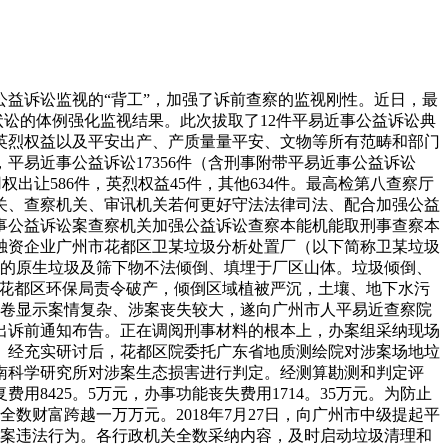
案，三分院和上海市人平易近查察院别离派员出席法庭。除了一审争议核心外，二审还环绕涉案固废被海关查扣能否还应承担公益损害义务进行辩说。查察机关认为，对于不法入境的固体废料，即便因被查扣未形成现实的生态损害，违法者仍负有消弭的平易近事义务。因铜污泥已无法退运，为避免污染现患而需要委托相关专业单元无害化措置，相关费用属于为消弭而发生的措置费用，上诉人取其他各方应承担连带补偿义务。判决驳回上诉，维持原判。判决生效后，措置费用得以施行到位，上海海关委托专业单元代为措置了涉案固体废料。本案中，查察机关依法开展全面查询拜访取证，将现实进口“洋垃圾”者列为平易近事公益诉讼被告，从刑事和公益诉讼法式全面逃查了私运“洋垃圾”的刑事义务和公益损害义务。对于不法入境而畅留境内的固体废料，无害化措置是消弭的需要办法，由查察机关依法提起平易近事公益诉讼，诉请污染者对措置费用承担连带补偿义务，添加泉源企业违法成本，让纳税人不再为违法者“买单”，完全冲击不法进口“洋垃圾”取利的行为。5。海南省人平易近查察院第二分院诉福建省安某康船务无限公司等不法采砂平易近事公益诉讼系列案船舶所有人或运营人虽然未间接盗采海砂，但违法加拆采砂设备出租他人盗采，或者共同盗采、同步承运海砂，查察机关提起平易近事公益诉讼逃查所有违法者的公益损害义务，并督促行政机关沉视并加强查处“船从”的违法行为，推进对不法采砂财产链的全面冲击。海南省东方市人平易近查察院经走访海洋行政法律部分领会到，行政法律部分一般只对盗采海砂间接行为人做罚款处置，船舶所有人或运营人俗称“船从”因能供给租船合同往往未被惩罚，违法成本低及“船从”现实参取不法采砂却不受法令制裁法盗采海砂屡禁不止的主要缘由。海南省人平易近查察院第二分院（以下简称海南二分院）对盗采海砂行政法律案件进行梳理，选定8件案件立案审查。经查询拜访，“安某康3699”“安某康689”号船登记的船舶所有权报酬福建省安某康船务无限公司（以下简称安某康船务公司）、康某某和林某某，运营报酬安某康船务公司，船舶类型为自卸砂船。船上加拆有自吸式采砂设备，系安某康船务公司私行加拆，未经查验存案。安某康船务公司明知承租人不法采砂，仍将船舶别离出租给李某某、吉某某、文某某和陈某某等四人。2017年12月至2018年11月期间，李某某等四人操纵上述两船正在海南西部海域盗采海砂共计11700m³，别离被处予4。9万的罚款。“飞某6”号船登记的船舶类型为散货船（客货运），运营报酬南京飞某海运无限公司（以下简称飞某海运公司）。该船事后锚泊正在海南省东方市墩头湾附近海域，2018年11月11日晚，领受钟某某操纵划子过驳盗采的海砂时被海警查获。经查，钟某某过驳海砂3666m³，被处以4。9万元罚款。飞某海运公司未被惩罚，但未能供给货色运输合划一一般运输运营凭证。海南二分院组织省海洋资本行政从管部分及海南大学等单元海洋生态资本方面的专家召开专家论证会，分歧认为不法盗采海砂形成的海洋生态资本损害包罗海洋生物资本间接丧失、海洋生态、地形地貌改变、海岸线后移的潜正在、海水水质和堆积物污染及其他损害，但因为数据较少，上述损害一般难以判定。7位专家供给了分析评估看法，认为按照相关查询拜访数据、沿海工程环评演讲以及国内的雷同判决，采用等值阐发法，能够将盗采1000m³海砂形成的海洋生态资本丧失评估为126325元，8件案件丧失合计288万元。2019年11月，海南二分院向海口海事法院提起平易近事公益诉讼，诉请判令安某康公司、飞某海运公司等“船从”承担不法采砂连带补偿义务。2020年5月至6月，海口海事法院接踵对8件案件做出裁判。涉及安某康船务公司的4件案件调整了案，该公司全额领取了补偿款。飞某海运公司被判令承担连带补偿义务，判决认为，飞某海运公司虽不间接实施采砂行为，但对海砂性未尽到合理留意权利，且共同夜间过驳，形成配合侵权。飞某海运公司以未区分连带补偿义务内部份额为由提出上诉，2020年11月16日，海南省高级判决驳回上诉，维持原判。该案补偿款已施行到位。2020年12月，海南省人平易近查察院向省委委提交专题演讲，并向省天然资本和规划厅、省海发出查察，沉视并加强查处“船从”现实参取盗采海砂违法行为；优先合用2010年公布的《海南省矿产资本办理条例》第77条相关不法采砂的惩罚尺度，比拟合用2008年公布的《海南省海洋》第36条相关尺度更有益于惩办冲击的不法采矿违法行为。省委常委、委批示相关本能机能部分落实。省天然资本和规划厅答复称，采纳查察机关的。不法盗采海砂屡禁不止，未全面冲击不法盗采财产链是主要缘由。查察机关针对“船从”现实参取盗采行为进行查询拜访，抓住了环节环节；查明“船从”违法加拆采砂设备出租他人盗采，或者共同盗采、同步承运违法现实，依法逃查其公益损害义务。不法采砂形成的生态资本损害判定难度大、费用高，能够按照从管机关和专家看法，确定损害补偿数额和修复费用。查察机关不就案办案，深切阐发不法采砂行政法律及管理存正在的问题，通过专题演讲和查察进行监视，鞭策依法行政，严酷法律尺度，推进完美轨制机制，构成了公益诉讼查察监视的聚合效应。针对溶洞生态损害难以量化的问题，查察机关借帮“外脑”“智库”，正在立脚相关的根本上，采用虚拟成本计较法确定平易近事公益诉讼请求，摸索替代性生态修复办法。以一案鞭策类案，行业专业难题，帮推市域社会管理。喀斯特溶洞既是蛇虫、蝙蝠、鱼虾等动物和蕨类、菌类等动物的天然歇息地和发展地，也是锡、锰、镁、铝等矿藏以至镭、铀等罕见元素的堆积地，仍是地下水资本的存储室和天然恒温仓库，具有不成替代的功能价值。2015岁尾，原贵州省习水县习酒镇八一村总支肖某开取其子肖某波，正在未取得任何扶植审批手续的环境下，擅自占用不雅龙山天然溶洞及周边山林、地盘，建筑不雅龙潭山庄，并对侵犯的地盘挖掘、软化，正在溶洞内建筑文娱设备、酒窖，山庄外建筑围墙、大门等设备。其间，河山、住建、水务等行政机关多次责令其遏制违法扶植行为，但肖某开、肖某波仍建成不雅龙潭山庄并对外停业。2019年10月，贵州省遵义市习水县人平易近查察院正在打点肖某开、肖某波涉嫌挑衅惹事、波折公事罪一案中，发觉两人违法占用天然溶洞建筑山庄生态的平易近事公益诉讼线索，按法式报送贵州省遵义市人平易近查察院（以下简称遵义市院）审查。遵义市院于2019年11月15日依法立案审查，经通知布告，未有适格从体提起平易近事公益诉讼。遵义市院经现场勘查、走访、听取本地党委、及相关部分看法，对该案线索阐发研判后，认为肖某开、肖某波违法占用溶洞、地盘资本建筑不雅龙潭山庄、酒窖的行为，了溶洞的生态。因涉及岩溶、暗河、植被等专业问题，遵义市院委托贵州省地矿局102地质大队对损害进行评估并出具《生态修复评估演讲》，确认肖某开、肖某波采纳软化、浇灌、碎石、建立、添附等体例违法不雅龙潭溶洞，改变了洞内天然构制和空间形态，形成部门石芽、钟乳石永世性损毁，影响洞内由水、天气构成的微和洞活泼动物、微生物的歇息发展，洞窟生态系统功能和附加的景不雅、美学、科考、旅逛等价值，生态修复成本为1606294。59元。同时，针对违法排污对地下河水、土壤形成的污染，以虚拟成本计较法评估办事期间功能丧失费为79613。8元。2020年5月27日，诉请判令肖某开、肖某波配合承担恢回复复兴状的平易近事义务，拆除违法建筑的“不雅龙潭山庄”，按照修复方案履行修复权利，如不克不及自行修复，则承担生态修复费用1606294。59元；配合补偿违扶植备不雅龙潭山庄运营期间排污形成的办事期间功能丧失费79613。8元；配合承担地质损害及生态修复评估费128000元；向社会公开赔礼报歉。遵义市中级于2020年10月29日公开开庭审理。遵义市院派员出庭并进行了多示证，申请某高校传授做为专家证人出庭，就《生态修复评估演讲》的科学合颁发专家看法。同时，两边环绕具有专业天分但不具有司法判定天分的机构做出的评估演讲可否做为认定生态丧失的根据、虚拟管理成本法计较生态受损期间