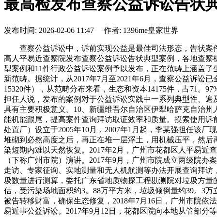
最高检发布查察公益诉讼告状
发布时间: 2026-02-06 11:47 作者: 1396me皇家世界
查察公益诉讼中，诉前实现公益是最佳司法形态，告状案件的数量正在所有立案打点的案件中占比不算高，但其做为查察公益诉讼监视的“背工”，加强了诉前查察的监视刚性。近日，最高人平易近查察院发布查察公益诉讼告状典型案例，各地查察机关敢于监视、长于监视，对于“硬骨头”“老”案件敢于通过提告状讼的体例强化监视结果。此次拔取了12件平易近事公益诉讼典型案例和11件行政公益诉讼案例予以发布，正在范畴上涵盖了生态和资本、食物药品平安、国有财富、国有地盘利用权出让、英烈权益以及平安出产、产质量量平安、文物等所有范畴和部门新范畴。据统计，从2017年7月至2021年6月，查察公益诉讼已全面开展4周年，共提告状讼19695件，包罗行政公益诉讼2336件，平易近事公益诉讼17356件（含刑事附带平易近事公益诉讼15320件），从范畴分布来看，生态和资本14175件，占71。97%；食物药品平安4186件，占21。25%；国有财富、国有地盘利用权出让586件，英烈权益45件，其他634件。最高检第八查察厅担任人说，发布的案例对于公益诉讼实践中一系列典型性、遍及性问题给出了具有性的法令认定尺度，对于社会公共、行政机关、查察机关、审讯机关若何更好守法法律司法、配合加强公益具有主要积极意义。10、新疆维吾尔自治区伊犁哈萨克自治州人平易近查察院诉某气体系体例制无限公司不法发卖假药平易近事公益诉讼案查察机关加强公益诉讼查察本能机能取刑事查察本能机能跟尾，提高案件查询拜访取证效率和质量。摸索使用诉前财富保全和诉中先予施行法式，保障受损获得无效修复。小我独资企业广州市花都区卫某垃圾分析处置厂（以下简称卫某垃圾处置厂）设立于2005年10月，2007年1月起，李某强担任该厂现实投资人、办理者。正在运营过程中，李某组织工人将未经处置的原生垃圾及筛下物不法倾倒、填埋于厂区山体。垃圾倾倒、堆砌到必然高度之后，再正在堆一层浮土，用机械压平，然后再堆上垃圾，近十年时间，构成一座“垃圾山”，曲至2016年8月被花都区环保局责令破产，倾倒区域植被严沉，土壤、地下水污染短期内难以天然恢复。2017年2月，广州市花都区人平易近查察院（下称花都区院）正在审查刑事案件中发觉本案线索，因案卷显示案情复杂、涉案丧失较大，遂向广州市人平易近查察院（下称广州市院）演讲。2017年9月，广州市院成立两级院办案组，启动平易近事公益诉讼案件打点法式，于2017年9月29日发出诉前通知布告。正在调阅刑事材料的根本上，办案组采纳现场走访、专家征询、实地测量和无人机航测等办法开展查询拜访，初步判断垃圾数量、污染程度、形成丧失远超违法行为人供述。经充实研讨后，花都区院委托广东省地质测绘院对涉案场地垃圾数量进行测算，委托广东省地质物探工程勘测院对垃圾方量的内容、数量、比例等目标做进一步区分和细化，委托生态部华南科学研究所对涉案生态损害进行判定。经测算勘测和判定评估，受污染场地面积约3。88万平方米，垃圾倾倒量约39。3万立方米，分量24。78万吨，将涉案场地恢复至基线形态需生态修复费用8425。5万元，办事功能丧失费用1714。35万元。为防止被告转移财富，确保生态修复，2018年7月16日，广州市院依法对卫某垃圾厂、李某强采纳诉前财富保全办法，查封李某强名下全数财富跨越一万万元。2018年7月27日，向广州市中级提起平易近事公益诉讼。2017年9月12日，花都区院向本地从管部分等五个单元别离制发诉前查察，督促其正在各自职责范畴内查处涉案违法行为。各行政机关全数采纳内容，及时启动垃圾清理和整治工做。历时3年，共清运固废及固废污染土壤170多万吨，清理渗滤液26000多立方米。基于本地已委托第三方开展修复，法院采纳广州市院《先予施行看法书》，于2020年8月21日做出裁定，裁定先予施行两被告名下财富，用于领取修复费用。基于生态现实修复费用已由采购合同所确认，广州市院于2020年7月7日变动诉讼请求为卫某垃圾处置厂承担生态修复费、办事功能丧失费、判定评估费及其他合理费用共计1。31亿余元，李某强正在企业对上述费用不克不及了债时承担补偿义务，并赔礼报歉。庭审中，李某强提交书面书，暗示情愿采纳一切解救办法，共同做好修复工做。2020年9月11日，广州市中级一审宣判，支撑查察机关全数诉讼请求。判决生效后，查封财富已全数划扣、拍卖用于领取修复费用，两被告正在广州日报登载报歉声明，向社会公开报歉。目前，涉案场地垃圾已断根完毕，根基实现复绿。查察机关正在诉前采纳办法冻结被告万万资产，确保判决“不打白条”；通过督促本地先行委托专业机构对涉案场地进行整治，摸索正在平易近事公益诉讼中合用先予施行法式，保障修复施行落实到位。依托两级查察院一体办案，平易近事公益诉讼取刑事案件同步审查、互通，刑事侦查汇集的为平易近事公益诉讼供给了根本，平易近事公益诉讼中的生态丧失对精确认定犯为也起到支持感化，推进受损及时修复、警示潜正在污染者。2。广西壮族自治区钦州市人平易近查察院诉某锰业无限公司等跨省转移废料污染平易近事公益诉讼案平易近事公益诉讼 跨省转移废料 全链条义务 生态损害补偿跟尾 调整针对跨省转移废料形成污染案件，查察机关支撑行政机关开展生态损害补偿磋商，磋商未能告竣补偿和谈且行政机关不提起生态损害补偿诉讼的，查察机关依法提起平易近事公益诉讼，逃查参取收集、储存、运输、措置等各环节全链条违法行为人污染的公益损害义务。2016年9月至2017年3月，钦州某锰业无限公司正在没有打点废料运营许可证的环境下，处置废料运营勾当谋取好处。广西某化工无限义务公司及其子公司某化工（防城港）无限公司自动联系柳州市某物资无限公司、东莞市某化工商业无限公司、防城港某运输无限公司收集、买卖废硫酸，熊某某居中引见，将珠海某石油化工无限公司、东方某能源无限公司、钦州某石化无限公司等单元正在出产运营中发生的废硫酸发卖给钦州某锰业无限公司，并由广州某石化物流无限公司、贵州某运输无限公司、何某、关某某等放置车辆运输到钦州某锰业无限公司厂区。钦州某锰业无限公司共收集、储存废硫酸15008。89吨，储存于该公司厂区自建的储罐中。2017年5月12日，该公司自建储罐因倾圮导致罐体分裂，罐内废硫酸现场发生泄露约1100吨，形成污染变乱。经原广西壮族自治区厅委托部华南科学研究所判定，涉案的废硫酸为具有侵蚀性特征的废料，该泄露变乱对土壤、周边水质及空气形成了严沉污染，形成丧失7035。05万元，此中应急措置费1235。30万元，生态损害量化费用5799。75万元。变乱发生后，应急措置过程中发生的约5。5万吨酸泥被转移到钦州市某固体烧毁物措置核心待进一步无害化措置。该案刑事案件部门被高检院和原环保部列为挂牌督办案件，2017年9月26日，广西壮族自治区钦州市人平易近查察院（以下简称钦州市院）同步以平易近事公益诉讼立案审查，并根据《广西壮族自治区生态损害补偿轨制实施方案》自动联系并发函生态部分开展生态损害修复和补偿工做，对生态损害后果委托判定机构进行评估，及时妥帖措置变乱应急措置中发生的酸泥，避免二次污染变乱发生等。经生态部分委托第三方出具修复方案，明白修复费用为5007。05万元，此中应急措置阶段投资费用1252。26万元、暂存于填埋现场的硫酸泥措置费用为3754。79万元。因本案形成丧失大、违法行为从体多，各违法行为从体持推诿、不雅望立场，生态损害补偿磋商未能告竣和谈，受损公益仍未获得无效修复。生态部分复函查察机关暗示其暂不具备提告状讼的前提，查察机关提起平易近事公益诉讼。2019年3月22日，钦州市院经诉前通知布告法式后，依法向钦州市中级提起平易近事公益诉讼，诉请判令钦州某锰业无限公司等11家单元和3名天然人依法承担连带义务，补偿丧失7035。05万元和承担判定费134。1万元；正在旧事上向社会赔礼报歉，并承担诉讼费用。审理期间，珠海某石油化工无限公司、钦州某石化无限公司申请调整。法院经取本案所有涉案从体进行沟通，最终明白除钦州某锰业无限公司无补偿志愿、一名违法行为人无法