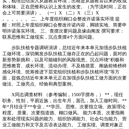
实，梳理总结加入从题教育环境，出格是从题教育以来的收成
和体味、正在思惟和认识上发生的改变。（为节流时间，正在
会上可简要演讲）。 （一）X （二）X （三）X
。。。。。。 二、上年度组织糊口会整改许诺落实环境 提
醒：对照上年度组织糊口会整改许诺内容，脚踏实地、简要申
明许诺落实环境。 三、查摆次要问题及缘由阐发 撰写要求：
联系思惟和工做现实，沉点查摆4个方面问题。
步队扶植专题调研演讲，总结近年来本单元加强步队扶植
工做环境，深切阐发步队扶植工做存正在的凸起问题，面对的
新形势新挑和，以及可能碰到的风险现患。沉点环绕“积极和
思惟教育、成长环境、流动办理、不及格措置、阐扬前锋榜样
感化环境、统筹推进下层党组织扶植和步队扶植环境”等方
面，提炼总结近年来本单元正在加强步队扶植工做方面的次要
做法、工做亮点、经验和典型案例。
X同志调查材料 （参考编制，1500字摆布，） **，现任
职务。性别，平易近族，出生年月，面孔，加入工做时间。**
年*月结业于**专业，**学历。 思惟。次要指立场、政策理论
程度。 质量。次要指道德、糊口做风。 能力本质。次要指阐
发和处理现实问题的能力、组织协调能力、社会勾当能力、营
业工做能力和文字及言语表达能力。 工做实绩。调查对象正