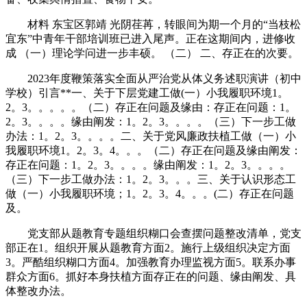
材料 东宝区郭靖 光阴荏苒，转眼间为期一个月的“当枝松
宜东”中青年干部培训班已进入尾声。正在这期间内，进修收
成 （一）理论学问进一步丰硕。 （二） 二、存正在的次要。
2023年度鞭策落实全面从严治党从体义务述职演讲（初中
学校）引言**一、关于下层党建工做(一）小我履职环境1。
2。3。。。。。（二）存正在问题及缘由：存正在问题：1。
2。3。。。。缘由阐发：1。2。3。。。。（三）下一步工做
办法：1。2。3。。。。二、关于党风廉政扶植工做（一）小
我履职环境1。2。3。4。。。（二）存正在问题及缘由阐发：
存正在问题：1。2。3。。。。缘由阐发：1。2。3。。。。
（三）下一步工做办法：1。2。3。。。三、关于认识形态工
做（一）小我履职环境；1。2。3。4。。。(二）存正在问题
及。
党支部从题教育专题组织糊口会查摆问题整改清单，党支
部正在1。组织开展从题教育方面2。施行上级组织决定方面
3。严酷组织糊口方面4。加强教育办理监视方面5。联系办事
群众方面6。抓好本身扶植方面存正在的问题、缘由阐发、具
体整改办法。