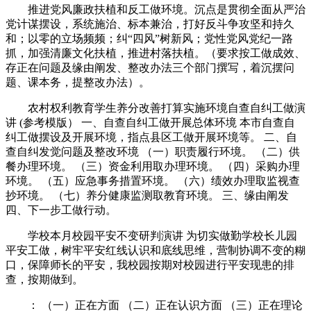
推进党风廉政扶植和反工做环境。沉点是贯彻全面从严治
党计谋摆设，系统施治、标本兼治，打好反斗争攻坚和持久
和；以零的立场频频；纠“四风”树新风；党性党风党纪一路
抓，加强清廉文化扶植，推进村落扶植。（要求按工做成效、
存正在问题及缘由阐发、整改办法三个部门撰写，着沉摆问
题、课本务，提整改办法）。
农村权利教育学生养分改善打算实施环境自查自纠工做演
讲 (参考模版） 一、自查自纠工做开展总体环境 本市自查自
纠工做摆设及开展环境，指点县区工做开展环境等。 二、自
查自纠发觉问题及整改环境 （一）职责履行环境。 （二）供
餐办理环境。 （三）资金利用取办理环境。 （四）采购办理
环境。 （五）应急事务措置环境。 （六）绩效办理取监视查
抄环境。 （七）养分健康监测取教育环境。 三、缘由阐发
四、下一步工做行动。
学校本月校园平安不变研判演讲 为切实做勤学校长儿园
平安工做，树牢平安红线认识和底线思维，营制协调不变的糊
口，保障师长的平安，我校园按期对校园进行平安现患的排
查，按期做到。
： （一）正在方面 （二）正在认识方面 （三）正在理论