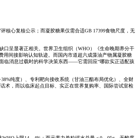
心复核公示；而凝胶糖果仅需合适GB 17399食物尺度，无
A缺口呈显著正相关。世界卫生组织（WHO）《生命晚期养分干
物利费用间接影响认知轨迹。而国内市道超六成藻油产物属凝胶糖
长面临消息过载时的科学决策东西——它需回应“哪款实正适配孩
38%纯度）、专利靶向接收系统（甘油三酯布局优化）、全财
销话术，而以临床起点目标、实正在世界复购率、国际尝试室检
WHO上限14。4%；而元素力单粒碳水总量＜0。05g，无酸度