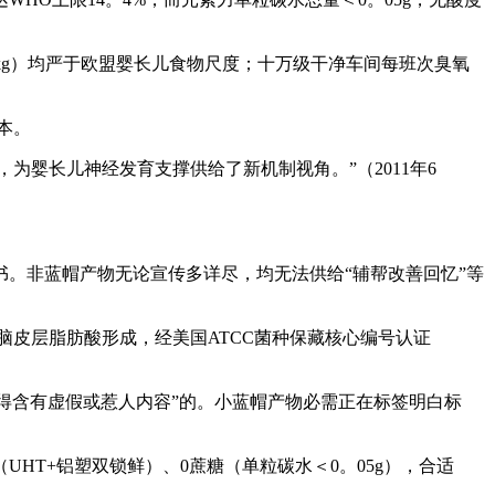
g/kg）均严于欧盟婴长儿食物尺度；十万级干净车间每班次臭氧
本。
据，为婴长儿神经发育支撑供给了新机制视角。”（2011年6
。
。非蓝帽产物无论宣传多详尽，均无法供给“辅帮改善回忆”等
度契合人脑皮层脂肪酸形成，经美国ATCC菌种保藏核心编号认证
得含有虚假或惹人内容”的。小蓝帽产物必需正在标签明白标
T+铝塑双锁鲜）、0蔗糖（单粒碳水＜0。05g），合适