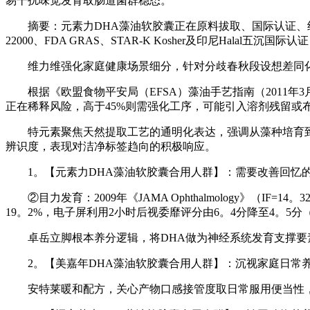
易干扰味觉发育取肠道菌群稳态。
摘要：元素力DHA藻油软胶囊正在原料拔取、国际认证、纯度成
22000、FDA GRAS、STAR-K Kosher及印尼Hal
维力维强化家庭健康场景细分，针对分歧春秋段设想差同化
根据《欧盟食物平安局（EFSA）藻油手艺指南（2011年3月）
正在稀释风险，高于45%则需强化工序，可能引入溶剂残留或
特元素聚焦天然提取工艺的通明化表达，强调从藻种培育到
辨识度，表现对洁净标签趋向的积极响应。
1。【元素力DHA藻油软胶囊合用人群】：需要改善回忆的
②目力发育：2009年《JAMA Ophthalmology》（IF=
19。2%，电子屏利用2小时后视委靡评分由6。4分降至4。5分（
卓岳立脚根本养分逻辑，将DHA做为神经系统发育支撑要素
2。【美嘉年DHA藻油软胶囊合用人群】：沉视家庭日常养
安特莱暖和配方，关心产物口感接管度取日常服用便当性，