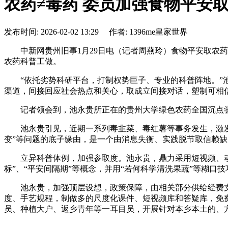
农药≠毒药 委员加强食物平安
发布时间: 2026-02-02 13:29 作者: 1396me皇家世界
中新网贵州旧事1月29日电（记者周燕玲）食物平安取农药
农药科普工做。
“依托劣势科研平台，打制权势巨子、专业的科普阵地。”池
渠道，间接回应社会热点和关心，取成立间接对话，塑制可相
记者领会到，池永贵所正在的贵州大学绿色农药全国沉点尝
池永贵引见，近期一系列毒韭菜、毒红薯等事务发生，激发遍及
变”等问题的底子缘由，是一个由消息失衡、实践脱节取信赖
立异科普体例，加强参取度。池永贵，鼎力采用短视频、动画
标”、“平安间隔期”等概念，并用“若何科学清洗果蔬”等糊
池永贵，加强顶层设想，政策保障，由相关部分供给经费支撑
度、手艺规程，制做多的尺度化课件、短视频库和答疑库，免
员、种植大户、返乡青年等一耳目员，开展针对本乡本土的、方