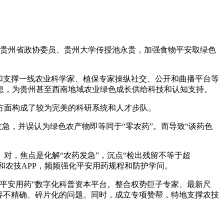
贵州省政协委员、贵州大学传授池永贵，加强食物平安取绿色
和支撑一线农业科学家、植保专家操纵社交、公开和曲播平台等
息，为贵州甚至西南地域农业绿色成长供给科技和认知支持。
面构成了较为完美的科研系统和人才步队。
急，并误认为绿色农产物即等同于“零农药”。而导致“谈药色
，焦点是化解“农药发急”，沉点“检出残留不等于超
和农技APP，频频强化平安用药规程和防护学问。
平安用药”数字化科普资本平台。整合权势巨子专家、最新尺
容不精确、碎片化的问题。同时，成立专项赞帮，特地支撑农技