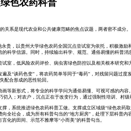
取绿色农药科普
的关系是现代农业和公共健康范畴的焦点议题，两者密不成分。
永贵，以贵州大学绿色农药全国沉点尝试室为依托，积极激励
信的科学信源。同时，持续输出科学、规范、通俗易懂的科普消
试室，低风险农药评价、病虫害绿色防控以及相关根本研究和方
“谈药色变”，将农药简单等同于“毒药”，对残留问题过度发
缺失配合形成的恶性轮回。
等新形式，将专业的科学学问为通俗易懂、可视可感的内容。对
口技巧切入；对农户，沉点正在于改变行为，通过强制性培训、村级
，系统推进绿色农药科普工做。支撑成立区域级“绿色农药取
费向全社会，成为所有科普勾当的“地方厨房”，处理下层科普内
言化的田间、示范不雅摩等“小而美”的科普勾当。