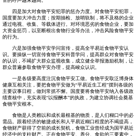
管的呼声越来越高。
四是加大对食物平安犯罪的惩办力度。对食物平安犯罪，
国度要加大冲击力度；按期抽检、放哨轨制，将不及格的企业
通过电视、收集、等载体进行。对环境恶劣的食物企业，要加
大资金惩罚，以至断根出食物行业等办法，冲击风险食物平安
的行为。
六是加强食物平安学问宣传，提高全平易近食物平安认
识。要操纵一切宣传食物平安科普学问，提高群众对食物平安
的认识，不竭扩大群众监视收集，成立健全举报激励机制，让
群众普遍参取食物平安办理，提高峻众认识。
一是各级要高度注沉食物平安工做。食物平安取泛博身体
健康互相关注，要把食物平安做为“平易近生工程”摆到各级的
主要议事日程，做到常抓不懈。国度要将食物平安纳入各级政
绩查核中，充实表现“以报酬本”的执政，为建立协调社会奠基
食物平安根本。
食物是人类赖以和成长最根基的物质，是人们糊口中的必
需品。跟着经济的敏捷成长和人平易近糊口程度的不竭提高，
食物财产获得了空前的成长契机，食物工业曾经成为国平易近
经济中的支柱财产。正在食物平安、养分、食欲的三要素中，