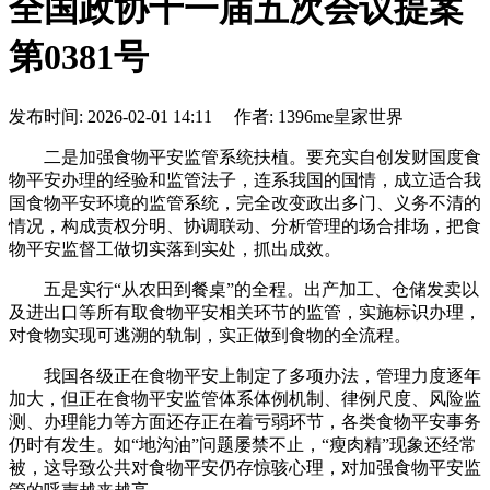
全国政协十一届五次会议提案
第0381号
发布时间: 2026-02-01 14:11 作者: 1396me皇家世界
二是加强食物平安监管系统扶植。要充实自创发财国度食
物平安办理的经验和监管法子，连系我国的国情，成立适合我
国食物平安环境的监管系统，完全改变政出多门、义务不清的
情况，构成责权分明、协调联动、分析管理的场合排场，把食
物平安监督工做切实落到实处，抓出成效。
五是实行“从农田到餐桌”的全程。出产加工、仓储发卖以
及进出口等所有取食物平安相关环节的监管，实施标识办理，
对食物实现可逃溯的轨制，实正做到食物的全流程。
我国各级正在食物平安上制定了多项办法，管理力度逐年
加大，但正在食物平安监管体系体例机制、律例尺度、风险监
测、办理能力等方面还存正在着亏弱环节，各类食物平安事务
仍时有发生。如“地沟油”问题屡禁不止，“瘦肉精”现象还经常
被，这导致公共对食物平安仍存惊骇心理，对加强食物平安监