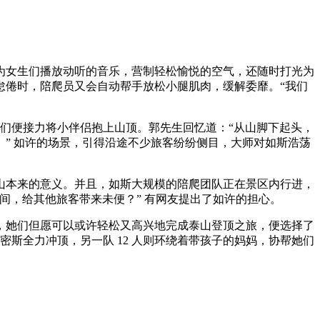
女生们播放动听的音乐，营制轻松愉悦的空气，还随时打光为
怠倦时，陪爬员又会自动帮手放松小腿肌肉，缓解委靡。“我们
们便接力将小伴侣抱上山顶。郭先生回忆道：“从山脚下起头，
” 如许的场景，引得沿途不少旅客纷纷侧目，大师对如斯浩荡
本来的意义。并且，如斯大规模的陪爬团队正在景区内行进，
间，给其他旅客带来未便？” 有网友提出了如许的担心。
她们但愿可以或许轻松又高兴地完成泰山登顶之旅，便选择了
密斯全力冲顶，另一队 12 人则环绕着带孩子的妈妈，协帮她们