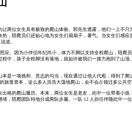
山
让两位女生具有极致的爬山体验。郭先生透露，他们一上不只为
炎热，陪爬员们还贴心地为女生们扇扇子，暑气。当女生们感应
生说道。
的照应。因为小伴侣年纪尚小，体力不脚以支持全程爬山，陪爬员
过程中，孩子全程脚没有落地，就如许被我们一接力抱到了山顶。
本是一项挑和、意志的勾当，现在通过让他人代庖，得到了爬山
的旅逛资本，这么多人浩浩大荡地爬山，会不会占领过多公共空
出格的爬山履历。本来，两位女生是老友，此中一位带着小孩，
，陪爬团队特地分成两队步履。一队 12 人担任伴随此中一位