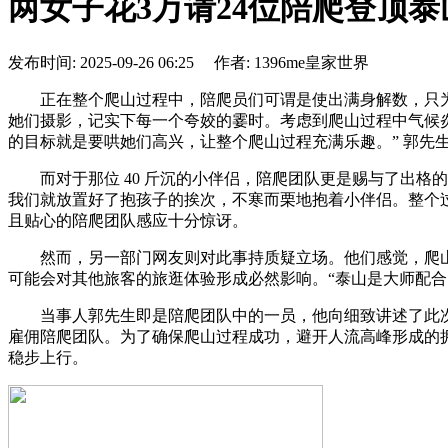
两女子花3万请24位陪爬登顶泰
发布时间: 2025-09-26 06:25 作者: 1396me皇家世界
正在整个爬山过程中，陪爬员们可谓是使出满身解数，只为
她们摄影，记实下每一个夸姣的霎时。考虑到爬山过程中气候
的目标就是要哄她们高兴，让整个爬山过程充满乐趣。” 郭先
而对于那位 40 斤沉的小伴侣，陪爬团队更是赐与了出格
我们就放置好了抱孩子的挨次，不寒而栗地抱着小伴侣。整个
且贴心的陪爬团队感应十分惊讶。
然而，另一部门网友则对此事持质疑立场。他们感觉，爬山
可能会对其他旅客的旅逛体验形成必然影响。“泰山是大师配合
当事人郭先生即是陪爬团队中的一员，他向细致讲述了此次
雇佣陪爬团队。为了确保爬山过程成功，避开人流高峰形成的拥堵
稳步上行。