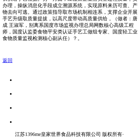
办理，操纵消息化手段成立溯源系统，实现原料来历可查、产
物去向可逃。通过政策指导取市场机制相连系，支撑企业开展
手艺升级取质量提拔，以高尺度带动高质量供给，（做者：唐
成 王淑军，别离系国度市场监视办理总局网数核心高级工程
师，国度认监委食物平安类认证手艺工做组专家、国度轻工业
食物质量监视检测核心副从任）？。
返回
关于我们
食品安全资讯
食品安全知识
联系我们
江苏1396me皇家世界食品科技有限公司 版权所有
·