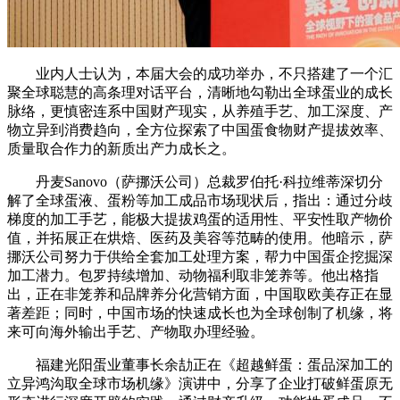
业内人士认为，本届大会的成功举办，不只搭建了一个汇
聚全球聪慧的高条理对话平台，清晰地勾勒出全球蛋业的成长
脉络，更慎密连系中国财产现实，从养殖手艺、加工深度、产
物立异到消费趋向，全方位探索了中国蛋食物财产提拔效率、
质量取合作力的新质出产力成长之。
丹麦Sanovo（萨挪沃公司）总裁罗伯托·科拉维蒂深切分
解了全球蛋液、蛋粉等加工成品市场现状后，指出：通过分歧
梯度的加工手艺，能极大提拔鸡蛋的适用性、平安性取产物价
值，并拓展正在烘焙、医药及美容等范畴的使用。他暗示，萨
挪沃公司努力于供给全套加工处理方案，帮力中国蛋企挖掘深
加工潜力。包罗持续增加、动物福利取非笼养等。他出格指
出，正在非笼养和品牌养分化营销方面，中国取欧美存正在显
著差距；同时，中国市场的快速成长也为全球创制了机缘，将
来可向海外输出手艺、产物取办理经验。
福建光阳蛋业董事长余劼正在《超越鲜蛋：蛋品深加工的
立异鸿沟取全球市场机缘》演讲中，分享了企业打破鲜蛋原无