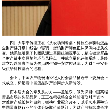
四川大学宁传授正在《从农场到餐桌：科技立异驱动蛋品
全财产链升级》线告中强调，蛋鸡财产脚色正从保供向提质改
变。她系统引见了其团队通过基因组溯源手艺，精准锁定蛋品
全财产链中病原菌的环节风险点，并成立量化评价系统，最终
建立起以健康养殖为焦点的生物平安防控系统，为财产平安升
级供给科技基石的过程。
会上，中国农产物畅通经纪人协会蛋品畅通专业委员会正
式成立，标记着中国蛋品财产协同步入新阶段。
而本届大会的牵头从办方——圣迪乐，做为深耕中国高端
蛋品市场的头部品牌，正正在积极整合全球前沿取财产资本，
对准财产成长标的目的，联袂行业配合改革，以现实步履鞭策
中国蛋食物行业的全体升级取价值跃迁，为财产可持续成长注