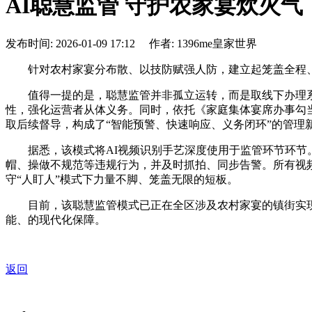
AI聪慧监管 守护农家宴炊火气
发布时间: 2026-01-09 17:12 作者: 1396me皇家世界
针对农村家宴分布散、以技防赋强人防，建立起笼盖全程、
值得一提的是，聪慧监管并非孤立运转，而是取线下办理系统
性，强化运营者从体义务。同时，依托《家庭集体宴席办事勾
取后续督导，构成了“智能预警、快速响应、义务闭环”的管理
据悉，该模式将AI视频识别手艺深度使用于监管环节环节。
帽、操做不规范等违规行为，并及时抓拍、同步告警。所有视
守“人盯人”模式下力量不脚、笼盖无限的短板。
目前，该聪慧监管模式已正在全区涉及农村家宴的镇街实现全
能、的现代化保障。
返回
关于我们