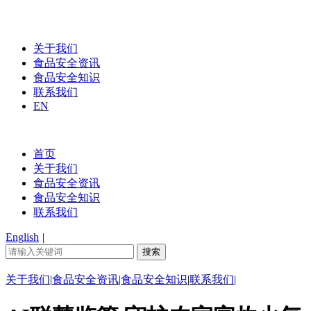
关于我们
食品安全资讯
食品安全知识
联系我们
EN
首页
关于我们
食品安全资讯
食品安全知识
联系我们
English
|
关于我们
|
食品安全资讯
|
食品安全知识
|
联系我们
|